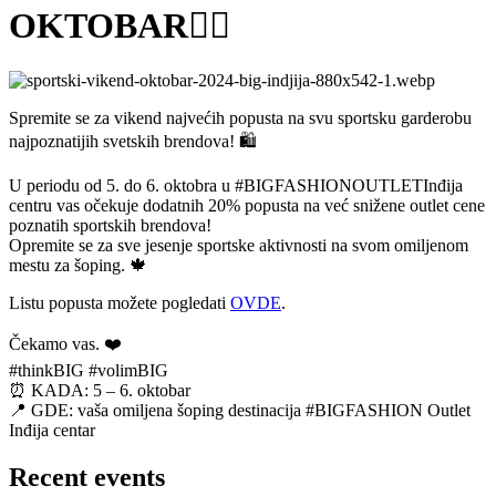
OKTOBAR🏃‍♀️
Spremite se za vikend najvećih popusta na svu sportsku garderobu
najpoznatijih svetskih brendova! 🛍
U periodu od 5. do 6. oktobra u #BIGFASHIONOUTLETInđija
centru vas očekuje dodatnih 20% popusta na već snižene outlet cene
poznatih sportskih brendova!
Opremite se za sve jesenje sportske aktivnosti na svom omiljenom
mestu za šoping. 🍁
Listu popusta možete pogledati
OVDE
.
Čekamo vas. ❤️
#thinkBIG #volimBIG
⏰ KADA: 5 – 6. oktobar
📍 GDE: vaša omiljena šoping destinacija #BIGFASHION Outlet
Inđija centar
Recent events