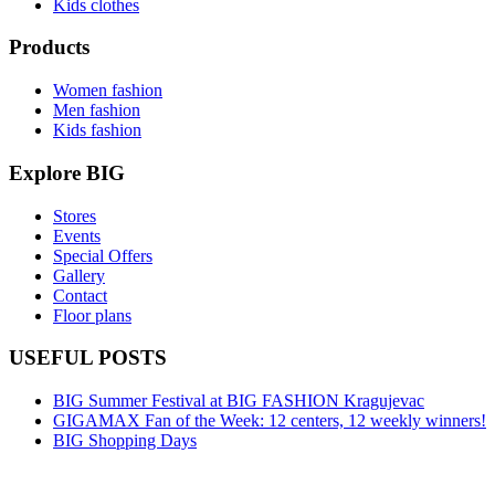
Kids clothes
Products
Women fashion
Men fashion
Kids fashion
Explore BIG
Stores
Events
Special Offers
Gallery
Contact
Floor plans
USEFUL POSTS
BIG Summer Festival at BIG FASHION Kragujevac
GIGAMAX Fan of the Week: 12 centers, 12 weekly winners!
BIG Shopping Days