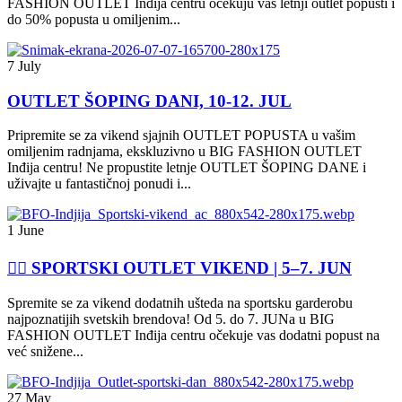
FASHION OUTLET Inđija centru očekuju vas letnji outlet popusti i
do 50% popusta u omiljenim...
7 July
OUTLET ŠOPING DANI, 10-12. JUL
Pripremite se za vikend sjajnih OUTLET POPUSTA u vašim
omiljenim radnjama, ekskluzivno u BIG FASHION OUTLET
Inđija centru! Ne propustite letnje OUTLET ŠOPING DANE i
uživajte u fantastičnoj ponudi i...
1 June
🏃‍♀️ SPORTSKI OUTLET VIKEND | 5–7. JUN
Spremite se za vikend dodatnih ušteda na sportsku garderobu
najpoznatijih svetskih brendova! Od 5. do 7. JUNa u BIG
FASHION OUTLET Inđija centru očekuje vas dodatni popust na
već snižene...
27 May