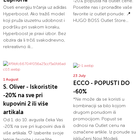
-20% popusta na outlet cene.
Oseti energiju trčanja uz adidas
Posetite nas i pronađite vaše
Hyperboost. Ako tražiš model
favorite iz outlet ponude: 📍
koji pruža izuzetnu udobnost i
HUGO BOSS Outlet Store...
podršku pri svakom koraku,
Hyperboost je pravi izbor. Bez
obzira da li trčiš svakodnevno,
rekreativno ili...
23 July
1 August
ECCO - POPUSTI DO
S. Oliver - Iskoristite
-60%
-20% na sve pri
*Ne može da se koristi u
kupovini 2 ili više
kombinaciji sa bilo kojom
artikala
drugom ponudom ili
promocijom. Popust se
Od 1. do 10. avgusta čeka Vas
odnosi na Outlet cenu na
-20% na sve pri kupovini dva ili
označene artikle. Iz ponude su
više artikala. 🤍 Izaberite svoje
isključeni Novi Modeli,
letnje favorite i osvežite