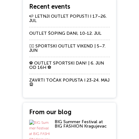
Recent events
🍉 LETNJI OUTLET POPUSTI I 17–26.
JUL
OUTLET ŠOPING DANI, 10-12. JUL
🏃‍♀️ SPORTSKI OUTLET VIKEND | 5–7.
JUN
⚽ OUTLET SPORTSKI DAN! | 6. JUN
OD 16H ⚽
ZAVRTI TOČAK POPUSTA I 23-24. MAJ
🎡
From our blog
BIG Summer Festival at
BIG FASHION Kragujevac