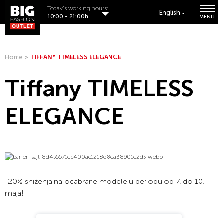
Today's working hours:
English
10:00 - 21:00h
MENU
Home
>
TIFFANY TIMELESS ELEGANCE
Tiffany TIMELESS
ELEGANCE
-20% sniženja na odabrane modele u periodu od 7. do 10.
maja!