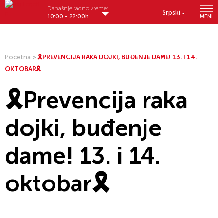
Današnje radno vreme:
Srpski
10:00 - 22:00h
MENI
Početna
>
🎗️PREVENCIJA RAKA DOJKI, BUĐENJE DAME! 13. I 14.
OKTOBAR🎗️
🎗️Prevencija raka
dojki, buđenje
dame! 13. i 14.
oktobar🎗️