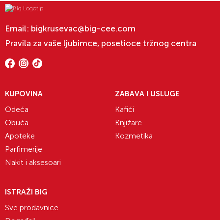
Email:
bigkrusevac@big-cee.com
Pravila za vaše ljubimce, posetioce tržnog centra
KUPOVINA
ZABAVA I USLUGE
Odeća
Kafići
Obuća
Knjižare
Apoteke
Kozmetika
Parfimerije
Nakit i aksesoari
ISTRAŽI BIG
Sve prodavnice