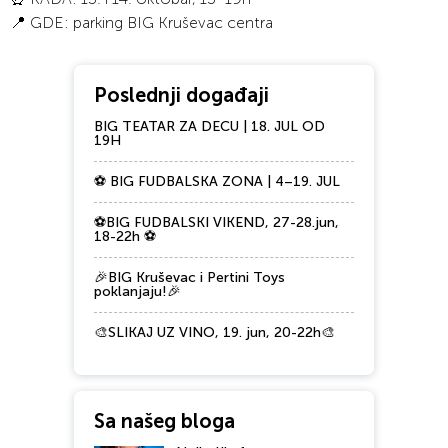
📍 GDE: parking BIG Kruševac centra
Poslednji događaji
BIG TEATAR ZA DECU | 18. JUL OD
19H
⚽ BIG FUDBALSKA ZONA | 4–19. JUL
⚽BIG FUDBALSKI VIKEND, 27-28.jun,
18-22h ⚽
🎉BIG Kruševac i Pertini Toys
poklanjaju!🎉
🎨SLIKAJ UZ VINO, 19. jun, 20-22h🎨
Sa našeg bloga