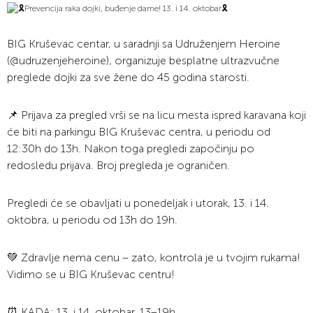
BIG Kruševac centar, u saradnji sa Udruženjem Heroine
(@udruzenjeheroine), organizuje besplatne ultrazvučne
preglede dojki za sve žene do 45 godina starosti.
📌 Prijava za pregled vrši se na licu mesta ispred karavana koji
će biti na parkingu BIG Kruševac centra, u periodu od
12:30h do 13h. Nakon toga pregledi započinju po
redosledu prijava. Broj pregleda je ograničen.
Pregledi će se obavljati u ponedeljak i utorak, 13. i 14.
oktobra, u periodu od 13h do 19h.
💚 Zdravlje nema cenu – zato, kontrola je u tvojim rukama!
Vidimo se u BIG Kruševac centru!
⏰ KADA: 13. i 14. oktobar, 13–19h