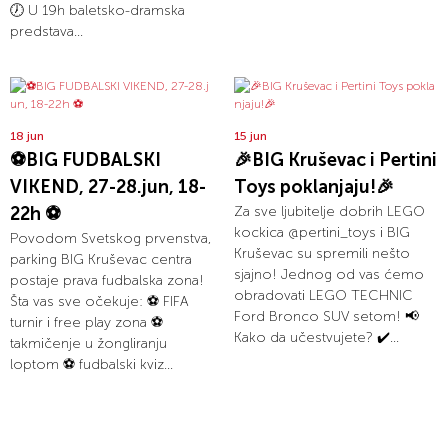
🕖 U 19h baletsko-dramska
predstava...
18 jun
15 jun
⚽BIG FUDBALSKI
🎉BIG Kruševac i Pertini
VIKEND, 27-28.jun, 18-
Toys poklanjaju!🎉
22h ⚽
Za sve ljubitelje dobrih LEGO
kockica @pertini_toys i BIG
Povodom Svetskog prvenstva,
Kruševac su spremili nešto
parking BIG Kruševac centra
sjajno! Jednog od vas ćemo
postaje prava fudbalska zona!
obradovati LEGO TECHNIC
Šta vas sve očekuje: ⚽ FIFA
Ford Bronco SUV setom! 📢
turnir i free play zona ⚽
Kako da učestvujete? ✔️...
takmičenje u žongliranju
loptom ⚽ fudbalski kviz...