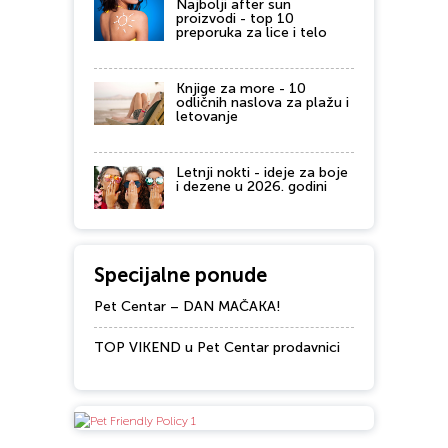
Najbolji after sun
proizvodi - top 10
preporuka za lice i telo
Knjige za more - 10
odličnih naslova za plažu i
letovanje
Letnji nokti - ideje za boje
i dezene u 2026. godini
Specijalne ponude
Pet Centar – DAN MAČAKA!
TOP VIKEND u Pet Centar prodavnici