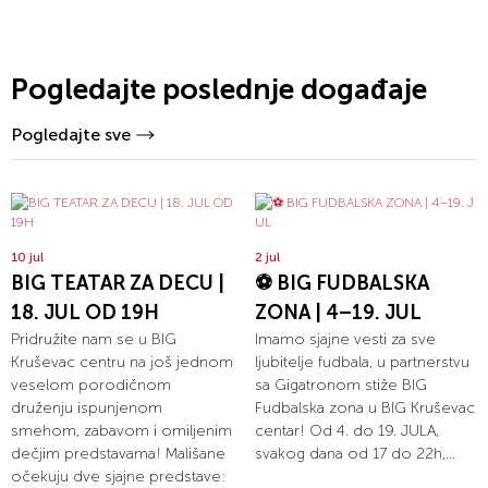
Pogledajte poslednje događaje
Pogledajte sve
10 jul
2 jul
BIG TEATAR ZA DECU |
⚽ BIG FUDBALSKA
18. JUL OD 19H
ZONA | 4–19. JUL
Pridružite nam se u BIG
Imamo sjajne vesti za sve
Kruševac centru na još jednom
ljubitelje fudbala, u partnerstvu
veselom porodičnom
sa Gigatronom stiže BIG
druženju ispunjenom
Fudbalska zona u BIG Kruševac
smehom, zabavom i omiljenim
centar! Od 4. do 19. JULA,
dečjim predstavama! Mališane
svakog dana od 17 do 22h,...
očekuju dve sjajne predstave: