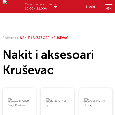
Današnje radno vreme:
Srpski
10:00 - 22:00h
MENI
Početna
>
NAKIT I AKSESOARI KRUŠEVAC
Nakit i aksesoari
Kruševac