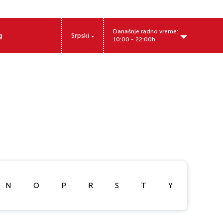
Današnje radno vreme:
g
Srpski
10:00 - 22:00h
N
O
P
R
S
T
Y