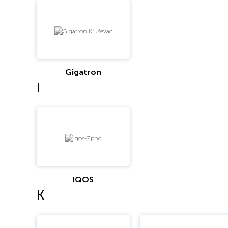
Gigatron
I
IQOS
K