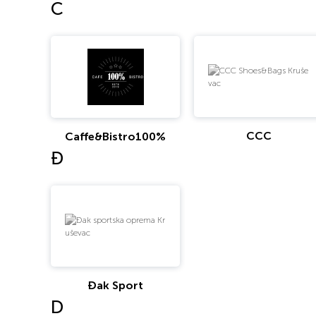
C
CCC
Caffe&Bistro100%
Đ
Đak Sport
D