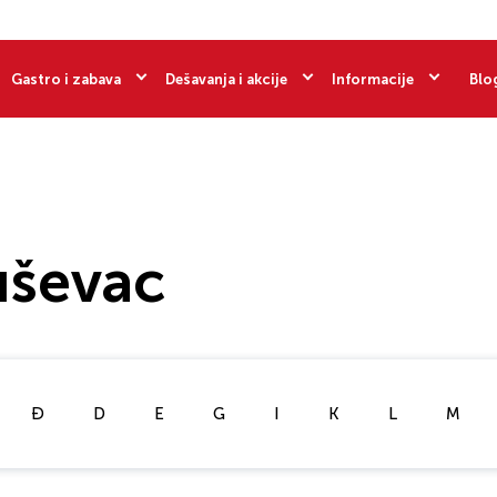
Gastro i zabava
Dešavanja i akcije
Informacije
Blo
uševac
Đ
D
E
G
I
K
L
M