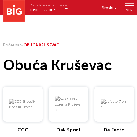
Današnje radno vreme:
Srpski
10:00 - 22:00h
MENI
Početna
>
OBUĆA KRUŠEVAC
Obuća Kruševac
CCC
Đak Sport
De Facto