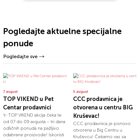
Pogledajte aktuelne specijalne
ponude
Pogledajte sve
7 avgust
5 avgust
TOP VIKEND u Pet
CCC prodavnica je
Centar prodavnici
otvorena u centru BIG
✨ TOP VIKEND akcija čeka te
Kruševac!
od 07 do 09 avgusta – tri dana
CCC prodavnica je ponovo
odličnih ponuda na pažljivo
otvorena u Big Centru u
odabrane proizvode! Iskoristi
Kruševcu! Čekamo vas sa