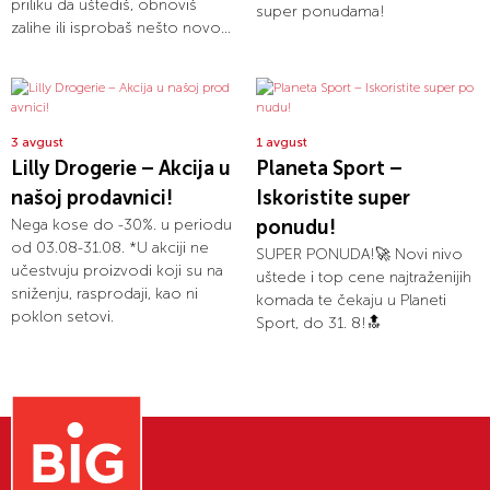
priliku da uštediš, obnoviš
super ponudama!
zalihe ili isprobaš nešto novo...
3 avgust
1 avgust
Lilly Drogerie – Akcija u
Planeta Sport –
našoj prodavnici!
Iskoristite super
Nega kose do -30%. u periodu
ponudu!
od 03.08-31.08. *U akciji ne
SUPER PONUDA!🚀 Novi nivo
učestvuju proizvodi koji su na
uštede i top cene najtraženijih
sniženju, rasprodaji, kao ni
komada te čekaju u Planeti
poklon setovi.
Sport, do 31. 8!🔝