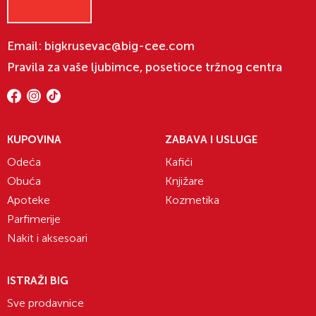
Email:
bigkrusevac@big-cee.com
Pravila za vaše ljubimce, posetioce tržnog centra
KUPOVINA
ZABAVA I USLUGE
Odeća
Kafići
Obuća
Knjižare
Apoteke
Kozmetika
Parfimerije
Nakit i aksesoari
ISTRAŽI BIG
Sve prodavnice