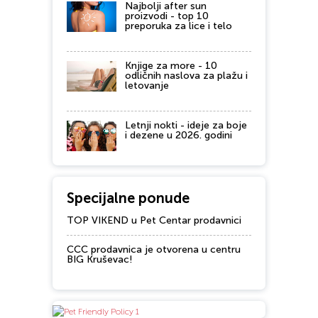
Najbolji after sun
proizvodi - top 10
preporuka za lice i telo
Knjige za more - 10
odličnih naslova za plažu i
letovanje
Letnji nokti - ideje za boje
i dezene u 2026. godini
Specijalne ponude
TOP VIKEND u Pet Centar prodavnici
CCC prodavnica je otvorena u centru
BIG Kruševac!