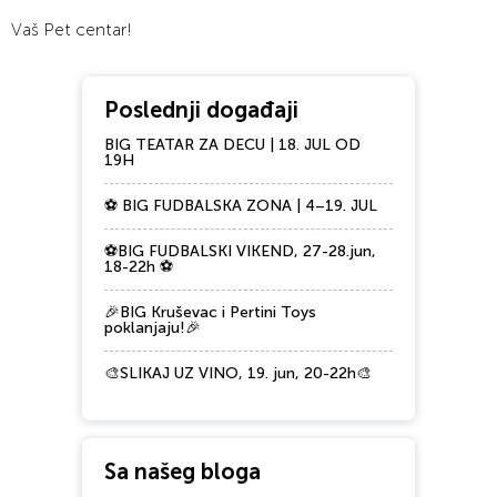
Vaš Pet centar!
Poslednji događaji
BIG TEATAR ZA DECU | 18. JUL OD
19H
⚽ BIG FUDBALSKA ZONA | 4–19. JUL
⚽BIG FUDBALSKI VIKEND, 27-28.jun,
18-22h ⚽
🎉BIG Kruševac i Pertini Toys
poklanjaju!🎉
🎨SLIKAJ UZ VINO, 19. jun, 20-22h🎨
Sa našeg bloga