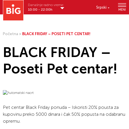
Današnje radno vreme:
Srpski
10:00 - 22:00h
MENI
Početna
>
BLACK FRIDAY – POSETI PET CENTAR!
BLACK FRIDAY –
Poseti Pet centar!
Pet centar Black Friday ponuda – Iskoristi 20% pousta za
kupovinu preko 5000 dinara i čak 50% popusta na odabranu
opremu.