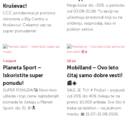
Kruševac!
Nega kose do -30%. u periodu
od 03.08-31.08. *U akciji ne
CCC prodavnica je ponovo
učestvuju proizvodi koji su na
otvorena u Big Centru u
sniženju, rasprodaji, kao ni
Kruševcu! Čekamo vas sa
poklon setovi.
super ponudama!
1 avgust
28 jul
Planeta Sport –
Mobilland – Ovo leto
Iskoristite super
čitaj samo dobre vesti!
ponudu!
📰☀️
SUPER PONUDA!🚀 Novi nivo
SALE JE TU! ⚡ Požuri – popusti
uštede i top cene najtraženijih
od 20% do 40% čekaju te na
komada te čekaju u Planeti
preko 10.000 artikala. Sve što ti
Sport, do 31. 8!🔝
treba za telefon – na jednom
mestu. 📅 15.07–15.08.2026.