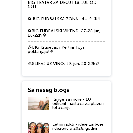
BIG TEATAR ZA DECU | 18. JUL OD
19H
⚽ BIG FUDBALSKA ZONA | 4–19. JUL
⚽BIG FUDBALSKI VIKEND, 27-28.jun,
18-22h ⚽
🎉BIG Kruševac i Pertini Toys
poklanjaju!🎉
🎨SLIKAJ UZ VINO, 19. jun, 20-22h🎨
Sa našeg bloga
Knjige za more - 10
odličnih naslova za plažu i
letovanje
Letnji nokti - ideje za boje
i dezene u 2026. godini