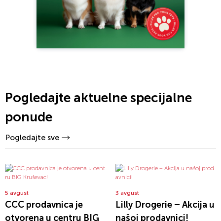
Pogledajte aktuelne specijalne
ponude
Pogledajte sve
5 avgust
3 avgust
CCC prodavnica je
Lilly Drogerie – Akcija u
otvorena u centru BIG
našoj prodavnici!