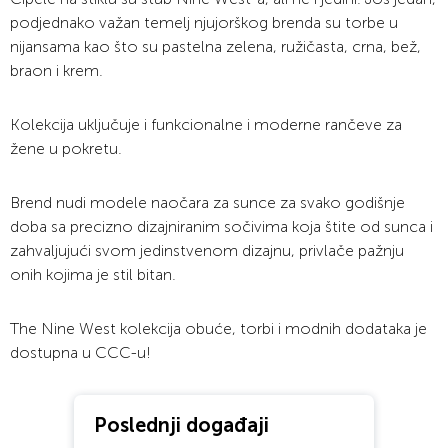
podjednako važan temelj njujorškog brenda su torbe u
nijansama kao što su pastelna zelena, ružičasta, crna, bež,
braon i krem.
Kolekcija uključuje i funkcionalne i moderne rančeve za
žene u pokretu.
Brend nudi modele naočara za sunce za svako godišnje
doba sa precizno dizajniranim sočivima koja štite od sunca i
zahvaljujući svom jedinstvenom dizajnu, privlače pažnju
onih kojima je stil bitan.
The Nine West kolekcija obuće, torbi i modnih dodataka je
dostupna u CCC-u!
Poslednji događaji