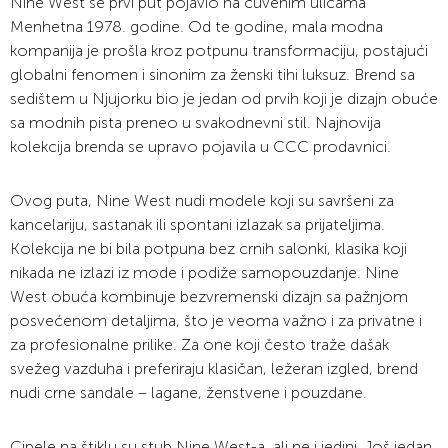
Nine West se prvi put pojavio na čuvenim ulicama
Menhetna 1978. godine. Od te godine, mala modna
kompanija je prošla kroz potpunu transformaciju, postajući
globalni fenomen i sinonim za ženski tihi luksuz. Brend sa
sedištem u Njujorku bio je jedan od prvih koji je dizajn obuće
sa modnih pista preneo u svakodnevni stil. Najnovija
kolekcija brenda se upravo pojavila u CCC prodavnici.
Ovog puta, Nine West nudi modele koji su savršeni za
kancelariju, sastanak ili spontani izlazak sa prijateljima.
Kolekcija ne bi bila potpuna bez crnih salonki, klasika koji
nikada ne izlazi iz mode i podiže samopouzdanje. Nine
West obuća kombinuje bezvremenski dizajn sa pažnjom
posvećenom detaljima, što je veoma važno i za privatne i
za profesionalne prilike. Za one koji često traže dašak
svežeg vazduha i preferiraju klasičan, ležeran izgled, brend
nudi crne sandale – lagane, ženstvene i pouzdane.
Cipele na štiklu su stub Nine West-a, ali ne i jedini. Još jedan,