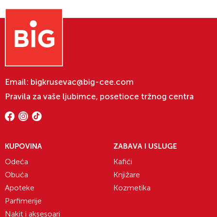
Email:
bigkrusevac@big-cee.com
Pravila za vaše ljubimce, posetioce tržnog centra
KUPOVINA
ZABAVA I USLUGE
Odeća
Kafići
Obuća
Knjižare
Apoteke
Kozmetika
Parfimerije
Nakit i aksesoari