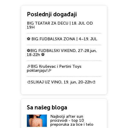
Poslednji događaji
BIG TEATAR ZA DECU | 18. JUL OD
19H
⚽ BIG FUDBALSKA ZONA | 4–19. JUL
⚽BIG FUDBALSKI VIKEND, 27-28.jun,
18-22h ⚽
🎉BIG Kruševac i Pertini Toys
poklanjaju!🎉
🎨SLIKAJ UZ VINO, 19. jun, 20-22h🎨
Sa našeg bloga
Najbolji after sun
proizvodi - top 10
preporuka za lice i telo