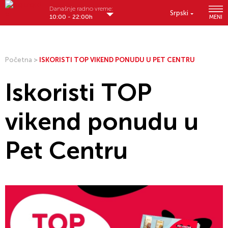
Današnje radno vreme:
Srpski
10:00 - 22:00h
MENI
Početna
>
ISKORISTI TOP VIKEND PONUDU U PET CENTRU
Iskoristi TOP
vikend ponudu u
Pet Centru