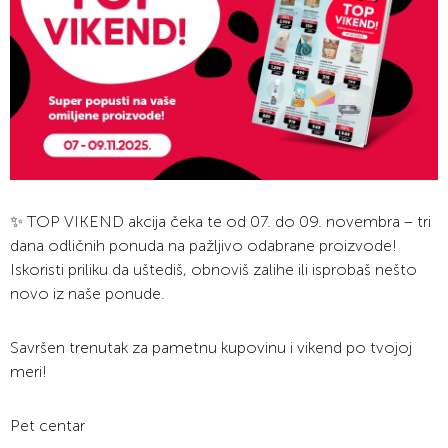
✨ TOP VIKEND akcija čeka te od 07. do 09. novembra – tri
dana odličnih ponuda na pažljivo odabrane proizvode!
Iskoristi priliku da uštediš, obnoviš zalihe ili isprobaš nešto
novo iz naše ponude.
Savršen trenutak za pametnu kupovinu i vikend po tvojoj
meri!
Pet centar