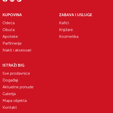
KUPOVINA
ZABAVA I USLUGE
Odeća
Kafići
Obuća
Knjižare
Apoteke
Kozmetika
Parfimerije
Nakit i aksesoari
ISTRAŽI BIG
Sve prodavnice
Događaji
Aktuelne ponude
Galerija
Mapa objekta
Kontakt