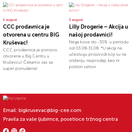
5 avgust
3 avgust
CCC prodavnica je
Lilly Drogerie – Akcija u
otvorena u centru BIG
našoj prodavnici!
Kruševac!
Nega kose do -30%. u periodu
od 03.08-31.08. *U akciji ne
CCC prodavnica je ponovo
učestvuju proizvodi koji su na
otvorena u Big Centru u
sniženju, rasprodaji, kao ni
Kruševcu! Čekamo vas sa
poklon setovi.
super ponudama!
Email:
bigkrusevac@big-cee.com
Pravila za vaše ljubimce, posetioce tržnog centra