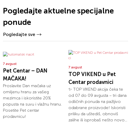
Pogledajte aktuelne specijalne
ponude
Pogledajte sve
7 avgust
7 avgust
Pet Centar – DAN
TOP VIKEND u Pet
MAČAKA!
Centar prodavnici
Proslavite Dan mačaka uz
✨ TOP VIKEND akcija čeka te
omiljenu hranu za vašeg
od 07 do 09 avgusta – tri dana
mezimca i iskoristite 20%
odličnih ponuda na pažljivo
popusta na suvu i vlažnu hranu.
odabrane proizvode! Iskoristi
Posetite Pet centar
priliku da uštediš, obnoviš
prodavnicu!
zalihe ili isprobaš nešto novo...