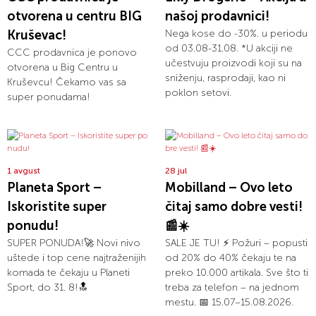
otvorena u centru BIG
našoj prodavnici!
Kruševac!
Nega kose do -30%. u periodu
od 03.08-31.08. *U akciji ne
CCC prodavnica je ponovo
učestvuju proizvodi koji su na
otvorena u Big Centru u
sniženju, rasprodaji, kao ni
Kruševcu! Čekamo vas sa
poklon setovi.
super ponudama!
1 avgust
28 jul
Planeta Sport –
Mobilland – Ovo leto
Iskoristite super
čitaj samo dobre vesti!
ponudu!
📰☀️
SUPER PONUDA!🚀 Novi nivo
SALE JE TU! ⚡ Požuri – popusti
uštede i top cene najtraženijih
od 20% do 40% čekaju te na
komada te čekaju u Planeti
preko 10.000 artikala. Sve što ti
Sport, do 31. 8!🔝
treba za telefon – na jednom
mestu. 📅 15.07–15.08.2026.