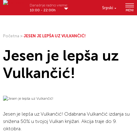
Današnje radno vreme:
Srpski
10:00 - 22:00h
MENI
Početna
>
JESEN JE LEPŠA UZ VULKANČIĆ!
Jesen je lepša uz
Vulkančić!
Jesen je lepša uz Vulkančić! Odabrana Vulkančić izdanja su
snižena 50% u tvojoj Vulkan knjižari. Akcija traje do 9.
oktobra.