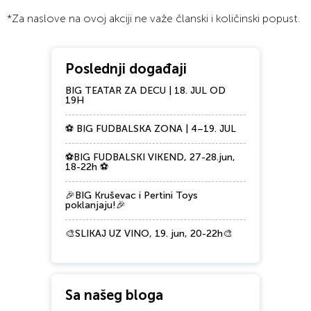
*Za naslove na ovoj akciji ne važe članski i količinski popust.
Poslednji događaji
BIG TEATAR ZA DECU | 18. JUL OD
19H
⚽ BIG FUDBALSKA ZONA | 4–19. JUL
⚽BIG FUDBALSKI VIKEND, 27-28.jun,
18-22h ⚽
🎉BIG Kruševac i Pertini Toys
poklanjaju!🎉
🎨SLIKAJ UZ VINO, 19. jun, 20-22h🎨
Sa našeg bloga