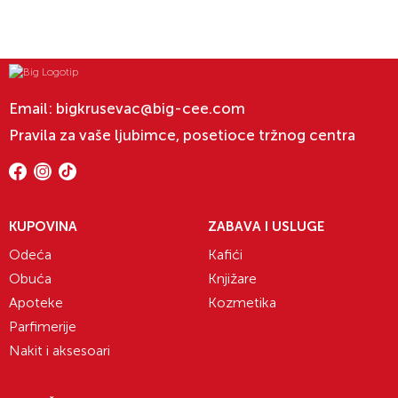
Email:
bigkrusevac@big-cee.com
Pravila za vaše ljubimce, posetioce tržnog centra
KUPOVINA
ZABAVA I USLUGE
Odeća
Kafići
Obuća
Knjižare
Apoteke
Kozmetika
Parfimerije
Nakit i aksesoari