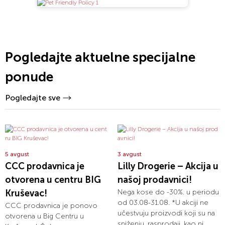
Pogledajte aktuelne specijalne
ponude
Pogledajte sve
5 avgust
3 avgust
CCC prodavnica je
Lilly Drogerie – Akcija u
otvorena u centru BIG
našoj prodavnici!
Kruševac!
Nega kose do -30%. u periodu
od 03.08-31.08. *U akciji ne
CCC prodavnica je ponovo
učestvuju proizvodi koji su na
otvorena u Big Centru u
sniženju, rasprodaji, kao ni