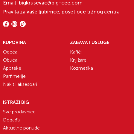
Email:
bigkrusevac@big-cee.com
Pravila za vaše ljubimce, posetioce tržnog centra
KUPOVINA
ZABAVA I USLUGE
Odeća
Kafići
Obuća
Knjižare
Apoteke
Kozmetika
Parfimerije
Nakit i aksesoari
ISTRAŽI BIG
Sve prodavnice
Događaji
Aktuelne ponude