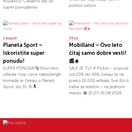
Kruševcu! Čekamo vas sa
poklon setovi.
super ponudama!
1 avgust
28 jul
Planeta Sport –
Mobilland – Ovo leto
Iskoristite super
čitaj samo dobre vesti!
ponudu!
📰☀️
SUPER PONUDA!🚀 Novi nivo
SALE JE TU! ⚡ Požuri – popusti
uštede i top cene najtraženijih
od 20% do 40% čekaju te na
komada te čekaju u Planeti
preko 10.000 artikala. Sve što ti
Sport, do 31. 8!🔝
treba za telefon – na jednom
mestu. 📅 15.07–15.08.2026.