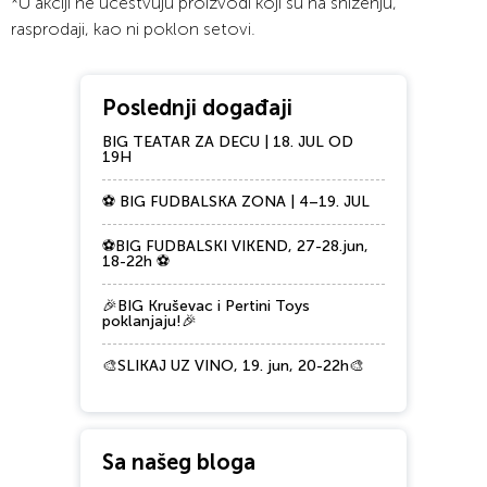
*U akciji ne učestvuju proizvodi koji su na sniženju,
rasprodaji, kao ni poklon setovi.
Poslednji događaji
BIG TEATAR ZA DECU | 18. JUL OD
19H
⚽ BIG FUDBALSKA ZONA | 4–19. JUL
⚽BIG FUDBALSKI VIKEND, 27-28.jun,
18-22h ⚽
🎉BIG Kruševac i Pertini Toys
poklanjaju!🎉
🎨SLIKAJ UZ VINO, 19. jun, 20-22h🎨
Sa našeg bloga