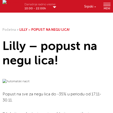
Današnje radno vreme:
Srpski
10:00 - 22:00h
MENI
Početna
>
LILLY – POPUST NA NEGU LICA!
Lilly – popust na
negu lica!
Popust na sve za negu lica do -35% u periodu od 17.11-
30.11.