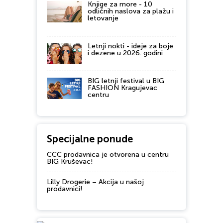
Knjige za more - 10
odličnih naslova za plažu i
letovanje
Letnji nokti - ideje za boje
i dezene u 2026. godini
BIG letnji festival u BIG
FASHION Kragujevac
centru
Specijalne ponude
CCC prodavnica je otvorena u centru
BIG Kruševac!
Lilly Drogerie – Akcija u našoj
prodavnici!