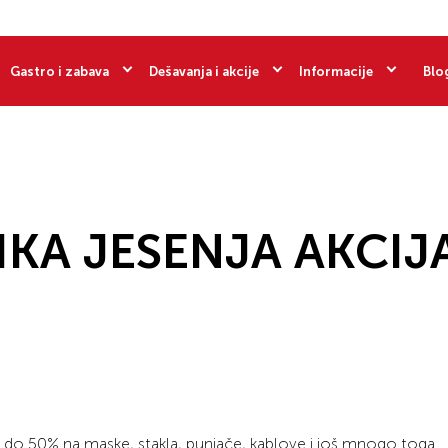
Gastro i zabava
Dešavanja i akcije
Informacije
Blo
LIKA JESENJA AKCIJ
% do 50% na maske, stakla, punjače, kablove i još mnogo toga.