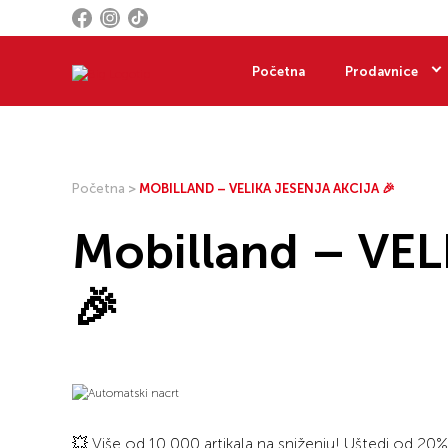
Početna
Prodavnice
Početna
>
MOBILLAND – VELIKA JESENJA AKCIJA 🎉
Mobilland – VE
🎉
💥 Više od 10.000 artikala na sniženju! Uštedi od 20