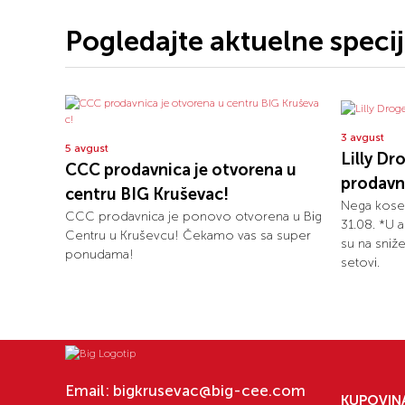
Pogledajte aktuelne speci
3 avgust
5 avgust
Lilly Dr
CCC prodavnica je otvorena u
prodavni
centru BIG Kruševac!
Nega kose
CCC prodavnica je ponovo otvorena u Big
31.08. *U a
Centru u Kruševcu! Čekamo vas sa super
su na sniže
ponudama!
setovi.
Email:
bigkrusevac@big-cee.com
KUPOVIN