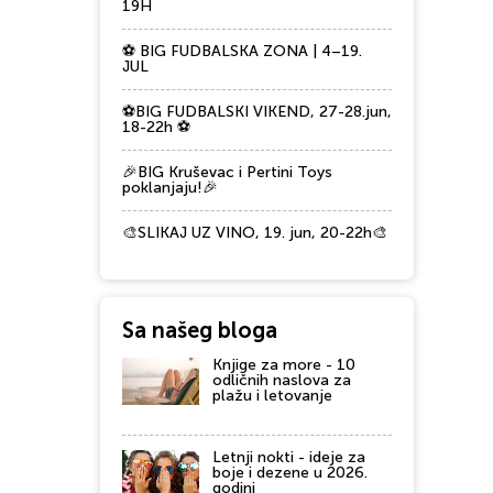
19H
⚽ BIG FUDBALSKA ZONA | 4–19.
JUL
⚽BIG FUDBALSKI VIKEND, 27-28.jun,
18-22h ⚽
🎉BIG Kruševac i Pertini Toys
poklanjaju!🎉
🎨SLIKAJ UZ VINO, 19. jun, 20-22h🎨
Sa našeg bloga
Knjige za more - 10
odličnih naslova za
plažu i letovanje
Letnji nokti - ideje za
boje i dezene u 2026.
godini