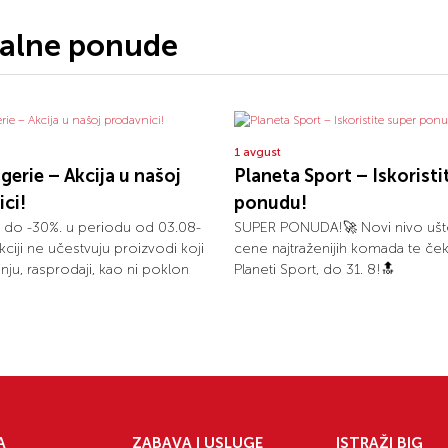
jalne ponude
1 avgust
ogerie – Akcija u našoj
Planeta Sport – Iskoristi
ci!
ponudu!
 do -30%. u periodu od 03.08-
SUPER PONUDA!🚀 Novi nivo ušt
kciji ne učestvuju proizvodi koji
cene najtraženijih komada te ček
nju, rasprodaji, kao ni poklon
Planeti Sport, do 31. 8!🔝
A
ZABAVA I USLUGE
ISTRAŽI BIG