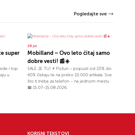
Pogledajte sve
28 jul
te super
Mobilland – Ovo leto čitaj samo
dobre vesti! 📰☀️
ede i top
SALE JE TU! ⚡ Požuri – popusti od 20% do
aju u
40% čekaju te na preko 10.000 artikala. Sve
što ti treba za telefon – na jednom mestu.
📅 15.07–15.08.2026.
KORISNI TEKSTOVI