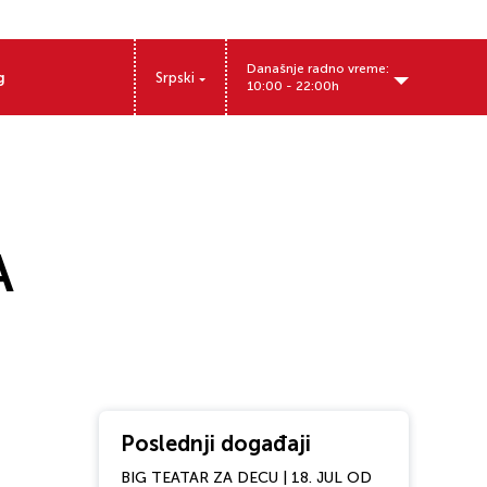
Današnje radno vreme:
g
Srpski
10:00 - 22:00h
A
Poslednji događaji
BIG TEATAR ZA DECU | 18. JUL OD