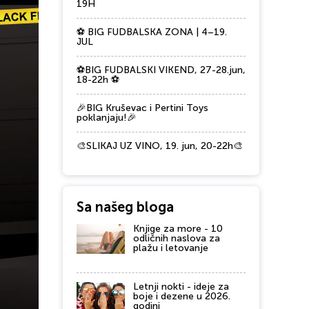
19H
⚽ BIG FUDBALSKA ZONA | 4–19.
JUL
⚽BIG FUDBALSKI VIKEND, 27-28.jun,
18-22h ⚽
🎉BIG Kruševac i Pertini Toys
poklanjaju!🎉
🎨SLIKAJ UZ VINO, 19. jun, 20-22h🎨
Sa našeg bloga
Knjige za more - 10
odličnih naslova za
plažu i letovanje
Letnji nokti - ideje za
boje i dezene u 2026.
godini