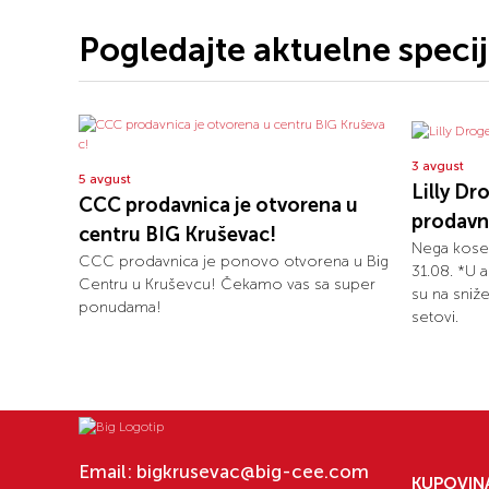
Pogledajte aktuelne speci
3 avgust
5 avgust
Lilly Dr
CCC prodavnica je otvorena u
prodavni
centru BIG Kruševac!
Nega kose
CCC prodavnica je ponovo otvorena u Big
31.08. *U a
Centru u Kruševcu! Čekamo vas sa super
su na sniže
ponudama!
setovi.
Email:
bigkrusevac@big-cee.com
KUPOVIN