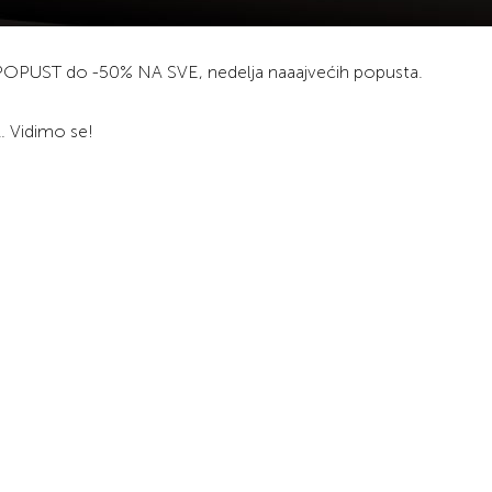
UST do -50% NA SVE, nedelja naaajvećih popusta.
. Vidimo se!