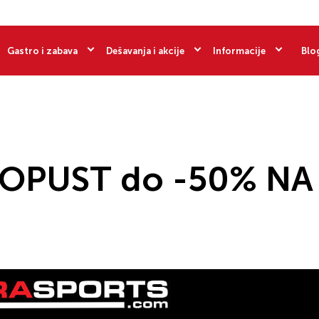
Gastro i zabava
Dešavanja i akcije
Informacije
Blo
OPUST do -50% NA