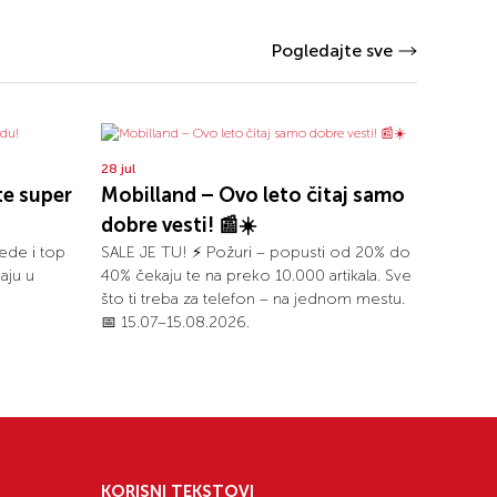
Pogledajte sve
28 jul
te super
Mobilland – Ovo leto čitaj samo
dobre vesti! 📰☀️
ede i top
SALE JE TU! ⚡ Požuri – popusti od 20% do
aju u
40% čekaju te na preko 10.000 artikala. Sve
što ti treba za telefon – na jednom mestu.
📅 15.07–15.08.2026.
KORISNI TEKSTOVI