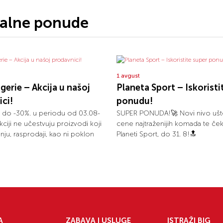
jalne ponude
1 avgust
ogerie – Akcija u našoj
Planeta Sport – Iskoristi
ci!
ponudu!
 do -30%. u periodu od 03.08-
SUPER PONUDA!🚀 Novi nivo ušt
kciji ne učestvuju proizvodi koji
cene najtraženijih komada te ček
nju, rasprodaji, kao ni poklon
Planeti Sport, do 31. 8!🔝
A
ZABAVA I USLUGE
ISTRAŽI BIG