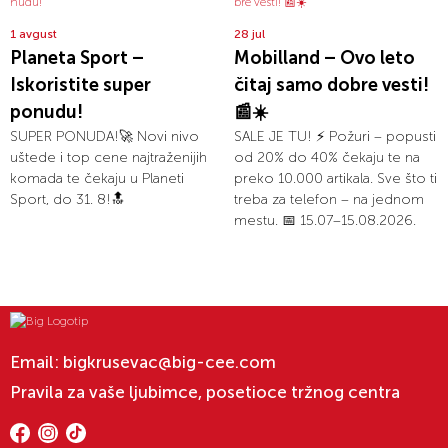
1 avgust
28 jul
Planeta Sport –
Mobilland – Ovo leto
Iskoristite super
čitaj samo dobre vesti!
ponudu!
📰☀️
SUPER PONUDA!🚀 Novi nivo
SALE JE TU! ⚡ Požuri – popusti
uštede i top cene najtraženijih
od 20% do 40% čekaju te na
komada te čekaju u Planeti
preko 10.000 artikala. Sve što ti
Sport, do 31. 8!🔝
treba za telefon – na jednom
mestu. 📅 15.07–15.08.2026.
Email:
bigkrusevac@big-cee.com
Pravila za vaše ljubimce, posetioce tržnog centra