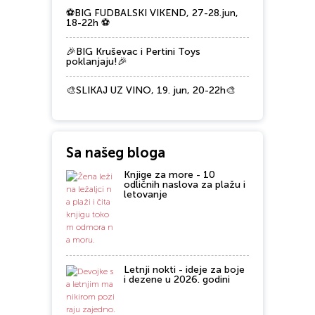
⚽BIG FUDBALSKI VIKEND, 27-28.jun,
18-22h ⚽
🎉BIG Kruševac i Pertini Toys
poklanjaju!🎉
🎨SLIKAJ UZ VINO, 19. jun, 20-22h🎨
Sa našeg bloga
Knjige za more - 10
odličnih naslova za plažu i
letovanje
Letnji nokti - ideje za boje
i dezene u 2026. godini