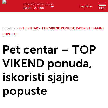
Današnje radno vreme:
Srpski
10:00 - 22:00h
MENI
Početna
>
PET CENTAR – TOP VIKEND PONUDA, ISKORISTI SJAJNE
POPUSTE
Pet centar – TOP
VIKEND ponuda,
iskoristi sjajne
popuste