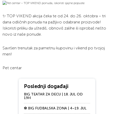
✨ TOP VIKEND akcija čeka te od 24. do 26. oktobra – tri
dana odličnih ponuda na pažljivo odabrane proizvode!
Iskoristi priliku da uštediš, obnoviš zalihe ili isprobaš nešto
novo iz naše ponude.
Savršen trenutak za pametnu kupovinu i vikend po tvojoj
meri!
Pet centar
Poslednji događaji
BIG TEATAR ZA DECU | 18. JUL OD
19H
⚽ BIG FUDBALSKA ZONA | 4–19. JUL