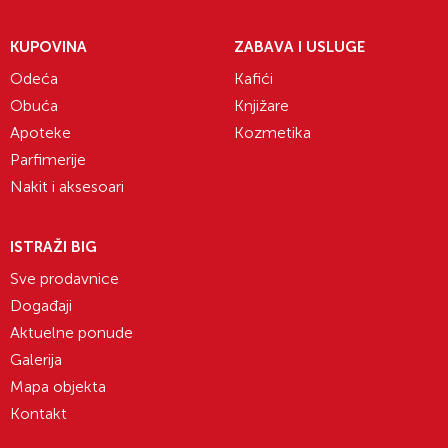
KUPOVINA
ZABAVA I USLUGE
Odeća
Kafići
Obuća
Knjižare
Apoteke
Kozmetika
Parfimerije
Nakit i aksesoari
ISTRAŽI BIG
Sve prodavnice
Događaji
Aktuelne ponude
Galerija
Mapa objekta
Kontakt