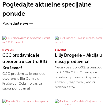
Pogledajte aktuelne specijalne
ponude
Pogledajte sve
5 avgust
3 avgust
CCC prodavnica je
Lilly Drogerie – Akcija u
otvorena u centru BIG
našoj prodavnici!
Kruševac!
Nega kose do -30%. u periodu
od 03.08-31.08. *U akciji ne
CCC prodavnica je ponovo
učestvuju proizvodi koji su na
otvorena u Big Centru u
sniženju, rasprodaji, kao ni
Kruševcu! Čekamo vas sa
poklon setovi.
super ponudama!