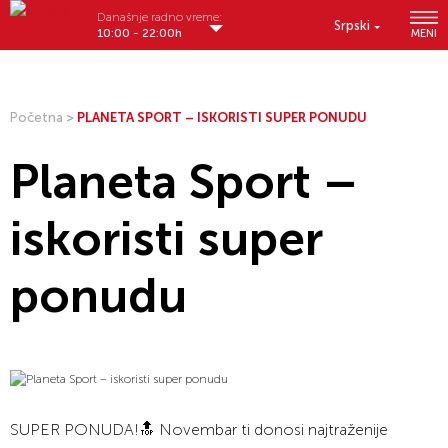
Današnje radno vreme:
Srpski
10:00 - 22:00h
MENI
Početna
>
PLANETA SPORT – ISKORISTI SUPER PONUDU
Planeta Sport –
iskoristi super
ponudu
SUPER PONUDA!🔝⁠ Novembar ti donosi najtraženije