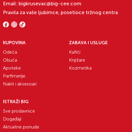
Email:
bigkrusevac@big-cee.com
Pravila za vaše ljubimce, posetioce tržnog centra
KUPOVINA
ZABAVA I USLUGE
Odeća
Kafići
Obuća
Knjižare
Apoteke
Kozmetika
Parfimerije
Nakit i aksesoari
ISTRAŽI BIG
Sve prodavnice
Događaji
Aktuelne ponude