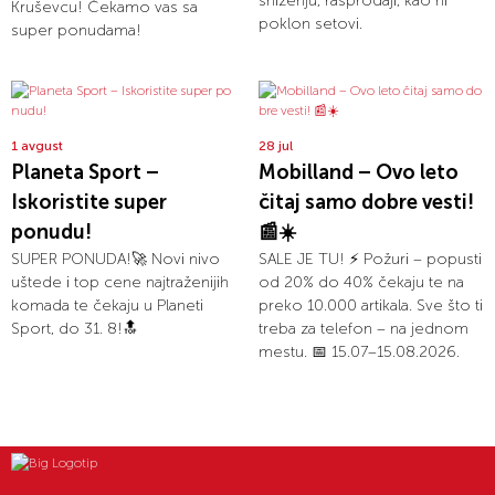
sniženju, rasprodaji, kao ni
Kruševcu! Čekamo vas sa
poklon setovi.
super ponudama!
1 avgust
28 jul
Planeta Sport –
Mobilland – Ovo leto
Iskoristite super
čitaj samo dobre vesti!
ponudu!
📰☀️
SUPER PONUDA!🚀 Novi nivo
SALE JE TU! ⚡ Požuri – popusti
uštede i top cene najtraženijih
od 20% do 40% čekaju te na
komada te čekaju u Planeti
preko 10.000 artikala. Sve što ti
Sport, do 31. 8!🔝
treba za telefon – na jednom
mestu. 📅 15.07–15.08.2026.