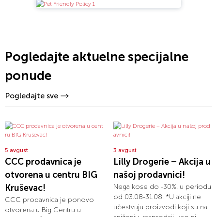
Pogledajte aktuelne specijalne
ponude
Pogledajte sve
5 avgust
3 avgust
CCC prodavnica je
Lilly Drogerie – Akcija u
otvorena u centru BIG
našoj prodavnici!
Kruševac!
Nega kose do -30%. u periodu
od 03.08-31.08. *U akciji ne
CCC prodavnica je ponovo
učestvuju proizvodi koji su na
otvorena u Big Centru u