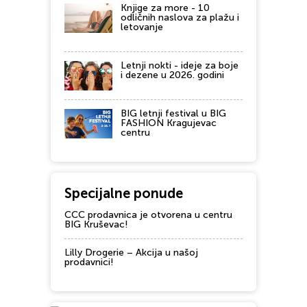
Knjige za more - 10
odličnih naslova za plažu i
letovanje
Letnji nokti - ideje za boje
i dezene u 2026. godini
BIG letnji festival u BIG
FASHION Kragujevac
centru
Specijalne ponude
CCC prodavnica je otvorena u centru
BIG Kruševac!
Lilly Drogerie – Akcija u našoj
prodavnici!