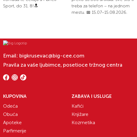
Sport, do 31. 8!🔝
treba za telefon – na jednom
mestu. 📅 15.07–15.08.2026.
Email:
bigkrusevac@big-cee.com
Pravila za vaše ljubimce, posetioce tržnog centra
KUPOVINA
ZABAVA I USLUGE
Odeća
Kafići
Obuća
Knjižare
Apoteke
Kozmetika
Parfimerije