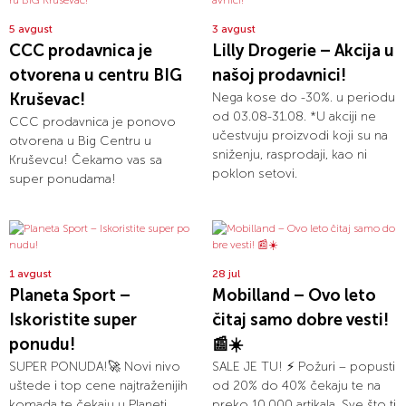
5 avgust
3 avgust
CCC prodavnica je
Lilly Drogerie – Akcija u
otvorena u centru BIG
našoj prodavnici!
Kruševac!
Nega kose do -30%. u periodu
od 03.08-31.08. *U akciji ne
CCC prodavnica je ponovo
učestvuju proizvodi koji su na
otvorena u Big Centru u
sniženju, rasprodaji, kao ni
Kruševcu! Čekamo vas sa
poklon setovi.
super ponudama!
1 avgust
28 jul
Planeta Sport –
Mobilland – Ovo leto
Iskoristite super
čitaj samo dobre vesti!
ponudu!
📰☀️
SUPER PONUDA!🚀 Novi nivo
SALE JE TU! ⚡ Požuri – popusti
uštede i top cene najtraženijih
od 20% do 40% čekaju te na
komada te čekaju u Planeti
preko 10.000 artikala. Sve što ti