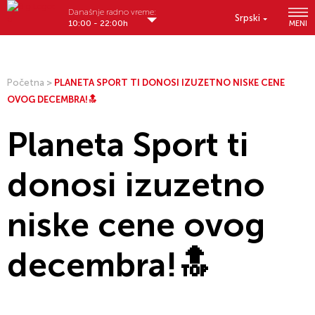
Današnje radno vreme:
Srpski
10:00 - 22:00h
MENI
Početna
>
PLANETA SPORT TI DONOSI IZUZETNO NISKE CENE
OVOG DECEMBRA!🔝
Planeta Sport ti
donosi izuzetno
niske cene ovog
decembra!🔝