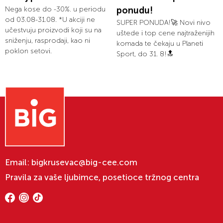
Nega kose do -30%. u periodu
ponudu!
od 03.08-31.08. *U akciji ne
SUPER PONUDA!🚀 Novi nivo
učestvuju proizvodi koji su na
uštede i top cene najtraženijih
sniženju, rasprodaji, kao ni
komada te čekaju u Planeti
poklon setovi.
Sport, do 31. 8!🔝
Email:
bigkrusevac@big-cee.com
Pravila za vaše ljubimce, posetioce tržnog centra