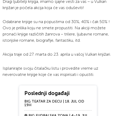
Dragi ljubitelji knjiga, imamo sjajne vesti za vas – u Vulkan
knjižari je počela akcija koja će vas oduševiti!
Odabrane knjige su na popustima od 30%, 40% i čak 50% !
Ovo je prilika koju ne smete propustiti. Na akciji možete
pronaći knjige različitih žanrova – trilere, ljubavne romane,
istorijske romane, biografije, fantastiku, itd.
Akcija traje od 27. marta do 23. aprila u vašoj Vulkan knjižari.
Isplanirajte svoju čitalačku listu i provedite vreme uz
neverovatne knjige koje će vas inspirisati i opustiti.
Poslednji događaji
BIG TEATAR ZA DECU | 18. JUL OD
19H
⚽ BIG FUDBALSKA ZONA | 4–19. JUL