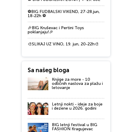
⚽BIG FUDBALSKI VIKEND, 27-28.jun,
18-22h ⚽
🎉BIG Kruševac i Pertini Toys
poklanjaju!🎉
🎨SLIKAJ UZ VINO, 19. jun, 20-22h🎨
Sa našeg bloga
Knjige za more - 10
odličnih naslova za plažu i
letovanje
Letnji nokti - ideje za boje
i dezene u 2026. godini
BIG letnji festival u BIG
FASHION Kragujevac