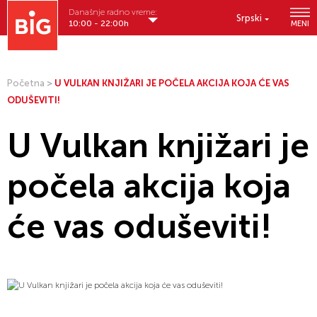
Današnje radno vreme:
Srpski
10:00 - 22:00h
MENI
Početna
>
U VULKAN KNJIŽARI JE POČELA AKCIJA KOJA ĆE VAS
ODUŠEVITI!
U Vulkan knjižari je
počela akcija koja
će vas oduševiti!