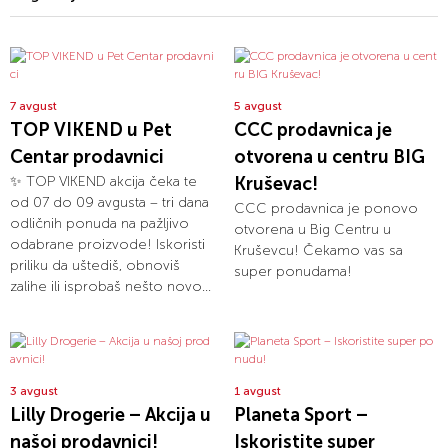
7 avgust
5 avgust
TOP VIKEND u Pet
CCC prodavnica je
Centar prodavnici
otvorena u centru BIG
✨ TOP VIKEND akcija čeka te
Kruševac!
od 07 do 09 avgusta – tri dana
CCC prodavnica je ponovo
odličnih ponuda na pažljivo
otvorena u Big Centru u
odabrane proizvode! Iskoristi
Kruševcu! Čekamo vas sa
priliku da uštediš, obnoviš
super ponudama!
zalihe ili isprobaš nešto novo...
3 avgust
1 avgust
Lilly Drogerie – Akcija u
Planeta Sport –
našoj prodavnici!
Iskoristite super