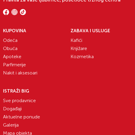
KUPOVINA
ZABAVA I USLUGE
Odeća
Kafići
Obuća
Knjižare
Apoteke
Kozmetika
Parfimerije
Nakit i aksesoari
ISTRAŽI BIG
Sve prodavnice
Događaji
Aktuelne ponude
Galerija
Mapa objekta