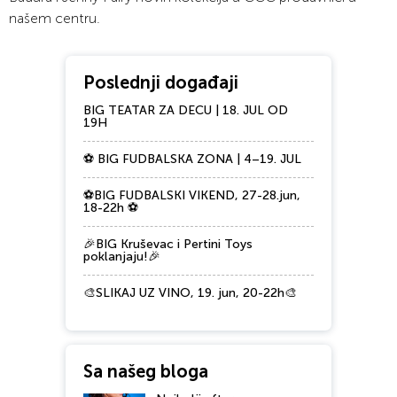
našem centru.
Poslednji događaji
BIG TEATAR ZA DECU | 18. JUL OD
19H
⚽ BIG FUDBALSKA ZONA | 4–19. JUL
⚽BIG FUDBALSKI VIKEND, 27-28.jun,
18-22h ⚽
🎉BIG Kruševac i Pertini Toys
poklanjaju!🎉
🎨SLIKAJ UZ VINO, 19. jun, 20-22h🎨
Sa našeg bloga