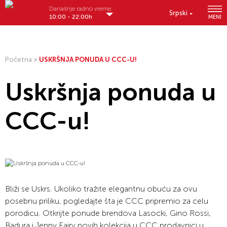
Današnje radno vreme:
Srpski
10:00 - 22:00h
MENI
Početna
>
USKRŠNJA PONUDA U CCC-U!
Uskršnja ponuda u
CCC-u!
Bliži se Uskrs. Ukoliko tražite elegantnu obuću za ovu
posebnu priliku, pogledajte šta je CCC pripremio za celu
porodicu. Otkrijte ponude brendova Lasocki, Gino Rossi,
Badura i Jenny Fairy novih kolekcija u CCC prodavnici u