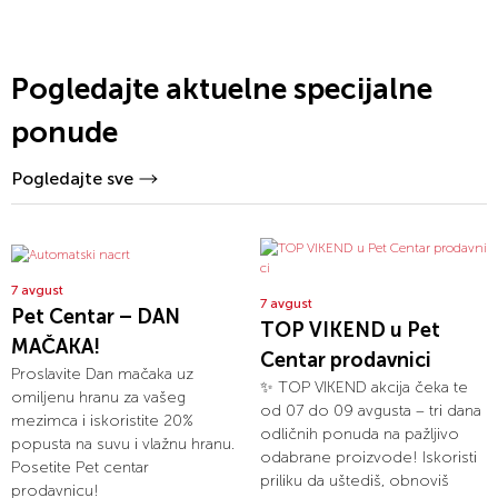
Pogledajte aktuelne specijalne
ponude
Pogledajte sve
7 avgust
7 avgust
Pet Centar – DAN
TOP VIKEND u Pet
MAČAKA!
Centar prodavnici
Proslavite Dan mačaka uz
✨ TOP VIKEND akcija čeka te
omiljenu hranu za vašeg
od 07 do 09 avgusta – tri dana
mezimca i iskoristite 20%
odličnih ponuda na pažljivo
popusta na suvu i vlažnu hranu.
odabrane proizvode! Iskoristi
Posetite Pet centar
priliku da uštediš, obnoviš
prodavnicu!