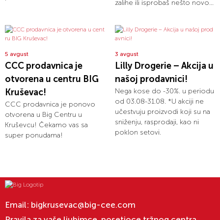
zalihe ili isprobaš nešto novo...
5 avgust
3 avgust
CCC prodavnica je
Lilly Drogerie – Akcija u
otvorena u centru BIG
našoj prodavnici!
Kruševac!
Nega kose do -30%. u periodu
od 03.08-31.08. *U akciji ne
CCC prodavnica je ponovo
učestvuju proizvodi koji su na
otvorena u Big Centru u
sniženju, rasprodaji, kao ni
Kruševcu! Čekamo vas sa
poklon setovi.
super ponudama!
Email:
bigkrusevac@big-cee.com
Pravila za vaše ljubimce, posetioce tržnog centra