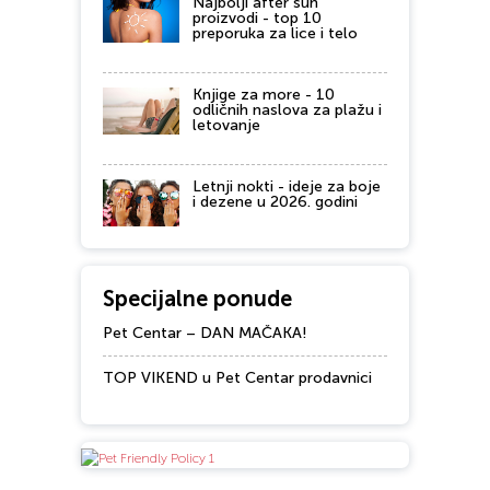
Najbolji after sun
proizvodi - top 10
preporuka za lice i telo
Knjige za more - 10
odličnih naslova za plažu i
letovanje
Letnji nokti - ideje za boje
i dezene u 2026. godini
Specijalne ponude
Pet Centar – DAN MAČAKA!
TOP VIKEND u Pet Centar prodavnici