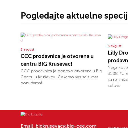
Pogledajte aktuelne speci
3 avgust
5 avgust
Lilly Dr
CCC prodavnica je otvorena u
prodavni
centru BIG Kruševac!
Nega kose
CCC prodavnica je ponovo otvorena u Big
31.08. *U a
Centru u Kruševcu! Čekamo vas sa super
su na sniže
ponudama!
setovi.
Email:
bigkrusevac@big-cee.com