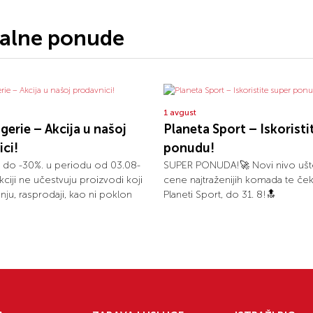
jalne ponude
1 avgust
ogerie – Akcija u našoj
Planeta Sport – Iskoristi
ci!
ponudu!
 do -30%. u periodu od 03.08-
SUPER PONUDA!🚀 Novi nivo ušt
kciji ne učestvuju proizvodi koji
cene najtraženijih komada te ček
nju, rasprodaji, kao ni poklon
Planeti Sport, do 31. 8!🔝