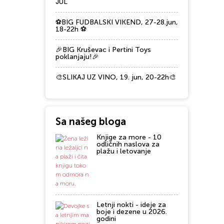
JUL
⚽BIG FUDBALSKI VIKEND, 27-28.jun,
18-22h ⚽
🎉BIG Kruševac i Pertini Toys
poklanjaju!🎉
🎨SLIKAJ UZ VINO, 19. jun, 20-22h🎨
Sa našeg bloga
Knjige za more - 10
odličnih naslova za
plažu i letovanje
Letnji nokti - ideje za
boje i dezene u 2026.
godini