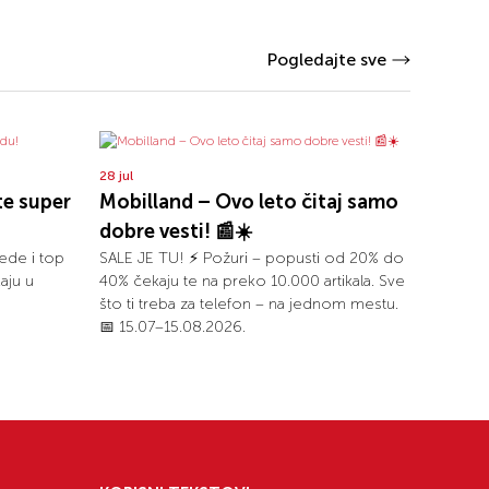
Pogledajte sve
28 jul
te super
Mobilland – Ovo leto čitaj samo
dobre vesti! 📰☀️
ede i top
SALE JE TU! ⚡ Požuri – popusti od 20% do
aju u
40% čekaju te na preko 10.000 artikala. Sve
što ti treba za telefon – na jednom mestu.
📅 15.07–15.08.2026.