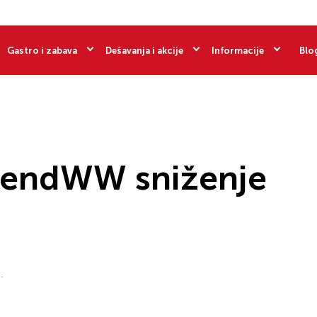
Gastro i zabava
Dešavanja i akcije
Informacije
Blo
egendWW sniženje
.