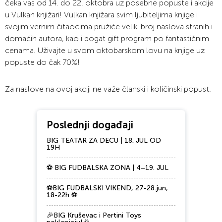
čeka vas od 14. do 22. oktobra uz posebne popuste i akcije
u Vulkan knjižari! Vulkan knjižara svim ljubiteljima knjige i
svojim vernim čitaocima pružiće veliki broj naslova stranih i
domaćih autora, kao i bogat gift program po fantastičnim
cenama. Uživajte u svom oktobarskom lovu na knjige uz
popuste do čak 70%!
Za naslove na ovoj akciji ne važe članski i količinski popust.
Poslednji događaji
BIG TEATAR ZA DECU | 18. JUL OD
19H
⚽ BIG FUDBALSKA ZONA | 4–19. JUL
⚽BIG FUDBALSKI VIKEND, 27-28.jun,
18-22h ⚽
🎉BIG Kruševac i Pertini Toys