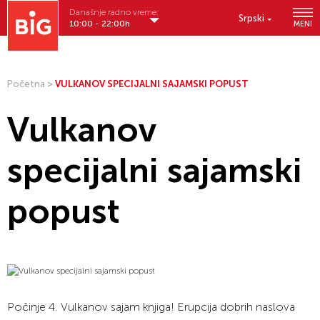
Današnje radno vreme:
Srpski
10:00 - 22:00h
MENI
Početna
>
VULKANOV SPECIJALNI SAJAMSKI POPUST
Vulkanov
specijalni sajamski
popust
Počinje 4. Vulkanov sajam knjiga! Erupcija dobrih naslova