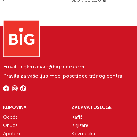
Sport, do 31. 8!🔝
Email:
bigkrusevac@big-cee.com
Pravila za vaše ljubimce, posetioce tržnog centra
KUPOVINA
ZABAVA I USLUGE
Odeća
Kafići
Obuća
Knjižare
Apoteke
Kozmetika