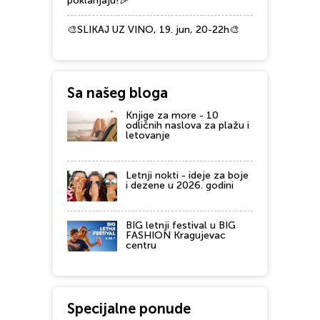
poklanjaju!🎉
🎨SLIKAJ UZ VINO, 19. jun, 20-22h🎨
Sa našeg bloga
Knjige za more - 10
odličnih naslova za plažu i
letovanje
Letnji nokti - ideje za boje
i dezene u 2026. godini
BIG letnji festival u BIG
FASHION Kragujevac
centru
Specijalne ponude