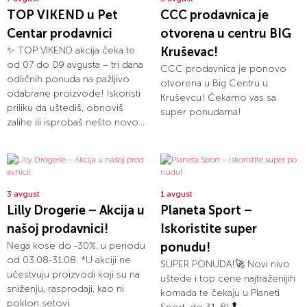
TOP VIKEND u Pet
CCC prodavnica je
Centar prodavnici
otvorena u centru BIG
✨ TOP VIKEND akcija čeka te
Kruševac!
od 07 do 09 avgusta – tri dana
CCC prodavnica je ponovo
odličnih ponuda na pažljivo
otvorena u Big Centru u
odabrane proizvode! Iskoristi
Kruševcu! Čekamo vas sa
priliku da uštediš, obnoviš
super ponudama!
zalihe ili isprobaš nešto novo...
3 avgust
1 avgust
Lilly Drogerie – Akcija u
Planeta Sport –
našoj prodavnici!
Iskoristite super
Nega kose do -30%. u periodu
ponudu!
od 03.08-31.08. *U akciji ne
SUPER PONUDA!🚀 Novi nivo
učestvuju proizvodi koji su na
uštede i top cene najtraženijih
sniženju, rasprodaji, kao ni
komada te čekaju u Planeti
poklon setovi.