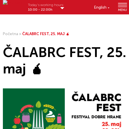
Today's working hours:
English
10:00 - 22:00h
MENU
Početna
>
ČALABRC FEST, 25. MAJ 🧉
ČALABRC FEST, 25.
maj 🧉