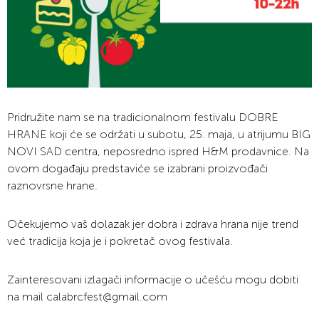
Pridružite nam se na tradicionalnom festivalu DOBRE
HRANE koji će se održati u subotu, 25. maja, u atrijumu BIG
NOVI SAD centra, neposredno ispred H&M prodavnice. Na
ovom događaju predstaviće se izabrani proizvođači
raznovrsne hrane.
Očekujemo vaš dolazak jer dobra i zdrava hrana nije trend
već tradicija koja je i pokretač ovog festivala.
Zainteresovani izlagači informacije o učešću mogu dobiti
na mail calabrcfest@gmail.com