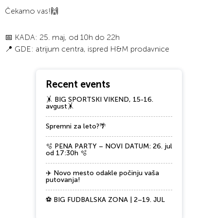
Čekamo vas!🙌
📅 KADA: 25. maj, od 10h do 22h
📍 GDE: atrijum centra, ispred H&M prodavnice
Recent events
🤸 BIG SPORTSKI VIKEND, 15-16.
avgust🤸
Spremni za leto?🌴
🫧 PENA PARTY – NOVI DATUM: 26. jul
od 17:30h 🫧
✈️ Novo mesto odakle počinju vaša
putovanja!
⚽ BIG FUDBALSKA ZONA | 2–19. JUL