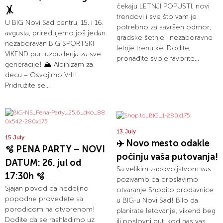
čekaju LETNJI POPUSTI, novi
🤸
trendovi i sve što vam je
U BIG Novi Sad centru, 15. i 16.
potrebno za savršen odmor,
avgusta, priređujemo još jedan
gradske šetnje i nezaboravne
nezaboravan BIG SPORTSKI
letnje trenutke. Dođite,
VIKEND pun uzbuđenja za sve
pronađite svoje favorite...
generacije! 🏔️ Alpinizam za
decu – Osvojimo Vrh!
Pridružite se...
13 July
15 July
✈️ Novo mesto odakle
🫧 PENA PARTY – NOVI
počinju vaša putovanja!
DATUM: 26. jul od
Sa velikim zadovoljstvom vas
17:30h 🫧
pozivamo da proslavimo
Sjajan povod da nedeljno
otvaranje Shopito prodavnice
popodne provedete sa
u BIG-u Novi Sad! Bilo da
porodicom na otvorenom!
planirate letovanje, vikend beg
Dođite da se rashladimo uz
ili poslovni put, kod nas vas