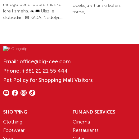
mnogo pene, dobre muzike,
očekuju vrhunski koferi,
igre i smeha. ☀️ 🎟️ Ulaz je
torbe,...
slobodan. 📅 KADA: Nedelja,...
Email:
office@big-cee.com
Phone:
+381 21 21 55 444
Pet Policy for Shopping Mall Visitors
SHOPPING
FUN AND SERVICES
Clothing
Cinema
Footwear
Restaurants
Sport
Cafes