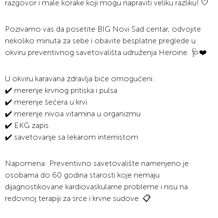
razgovor i male korake koji mogu napraviti veliku razliku! 🤍
Pozivamo vas da posetite BIG Novi Sad centar, odvojite
nekoliko minuta za sebe i obavite besplatne preglede u
okviru preventivnog savetovališta udruženja Heroine. 🩺❤️
U okviru karavana zdravlja biće omogućeni:
✔️ merenje krvnog pritiska i pulsa
✔️ merenje šećera u krvi
✔️ merenje nivoa vitamina u organizmu
✔️ EKG zapis
✔️ savetovanje sa lekarom internistom
Napomena: Preventivno savetovalište namenjeno je
osobama do 60 godina starosti koje nemaju
dijagnostikovane kardiovaskularne probleme i nisu na
redovnoj terapiji za srce i krvne sudove. 📋