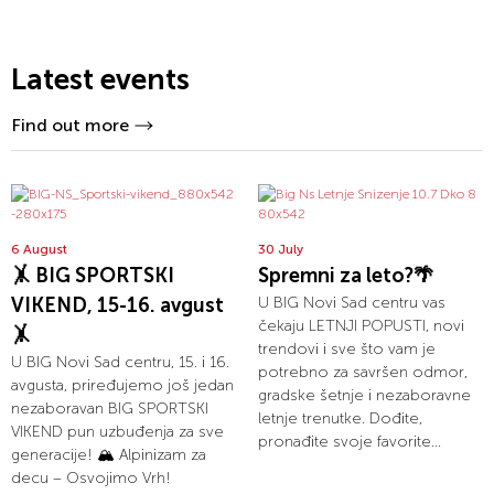
Latest events
Find out more
6 August
30 July
🤸 BIG SPORTSKI
Spremni za leto?🌴
VIKEND, 15-16. avgust
U BIG Novi Sad centru vas
čekaju LETNJI POPUSTI, novi
🤸
trendovi i sve što vam je
U BIG Novi Sad centru, 15. i 16.
potrebno za savršen odmor,
avgusta, priređujemo još jedan
gradske šetnje i nezaboravne
nezaboravan BIG SPORTSKI
letnje trenutke. Dođite,
VIKEND pun uzbuđenja za sve
pronađite svoje favorite...
generacije! 🏔️ Alpinizam za
decu – Osvojimo Vrh!