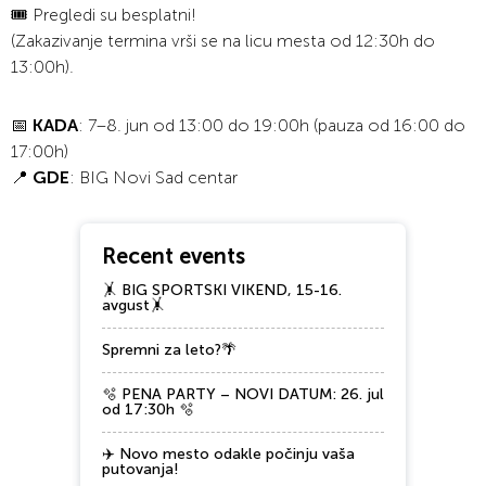
🎟️ Pregledi su besplatni!
(Zakazivanje termina vrši se na licu mesta od 12:30h do
13:00h).
📅
KADA
: 7–8. jun od 13:00 do 19:00h (pauza od 16:00 do
17:00h)
📍
GDE
: BIG Novi Sad centar
Recent events
🤸 BIG SPORTSKI VIKEND, 15-16.
avgust🤸
Spremni za leto?🌴
🫧 PENA PARTY – NOVI DATUM: 26. jul
od 17:30h 🫧
✈️ Novo mesto odakle počinju vaša
putovanja!