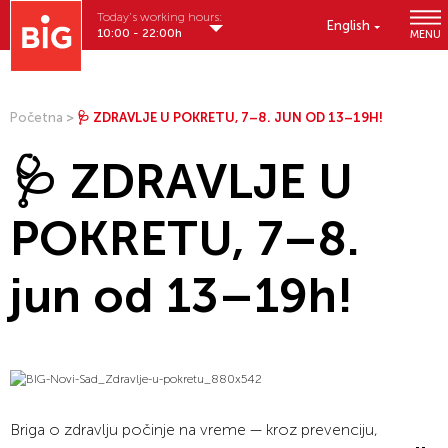
Today's working hours:
English
10:00 - 22:00h
MENU
Početna
>
🩺 ZDRAVLJE U POKRETU, 7–8. JUN OD 13–19H!
🩺 ZDRAVLJE U
POKRETU, 7–8.
jun od 13–19h!
Briga o zdravlju počinje na vreme — kroz prevenciju,