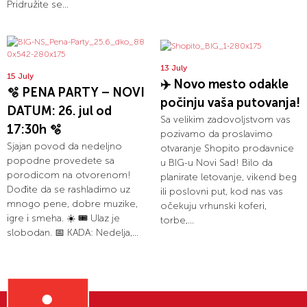
Pridružite se...
13 July
15 July
✈️ Novo mesto odakle
🫧 PENA PARTY – NOVI
počinju vaša putovanja!
DATUM: 26. jul od
Sa velikim zadovoljstvom vas
17:30h 🫧
pozivamo da proslavimo
Sjajan povod da nedeljno
otvaranje Shopito prodavnice
popodne provedete sa
u BIG-u Novi Sad! Bilo da
porodicom na otvorenom!
planirate letovanje, vikend beg
Dođite da se rashladimo uz
ili poslovni put, kod nas vas
mnogo pene, dobre muzike,
očekuju vrhunski koferi,
igre i smeha. ☀️ 🎟️ Ulaz je
torbe,...
slobodan. 📅 KADA: Nedelja,...