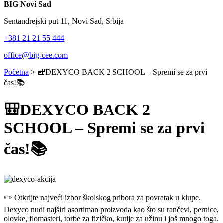
BIG Novi Sad
Sentandrejski put 11, Novi Sad, Srbija
+381 21 21 55 444
office@big-cee.com
Početna
>
🎒DEXYCO BACK 2 SCHOOL – Spremi se za prvi
čas!📚
🎒DEXYCO BACK 2
SCHOOL – Spremi se za prvi
čas!📚
✏️ Otkrijte najveći izbor školskog pribora za povratak u klupe.
Dexyco nudi najširi asortiman proizvoda kao što su rančevi, pernice,
olovke, flomasteri, torbe za fizičko, kutije za užinu i još mnogo toga.