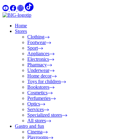
Home
Stores
Clothing
Footwear
Sport
Appliances
Electronics
Pharmacy
Underwear
Home decor
Toys for children
Bookstores
Cosmetics
Perfumeries
Optics
Services
Specialized stores
All stores
Gastro and fun
Cinema
Playrooms