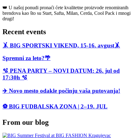
👑 U našoj ponudi pronaći ćete kvalitetne proizvode renomiranih
brendova kao što su Start, Safta, Milan, Cerda, Cool Pack i mnogi
drugi!
Recent events
🤸 BIG SPORTSKI VIKEND, 15-16. avgust🤸
Spremni za leto?🌴
🫧 PENA PARTY – NOVI DATUM: 26. jul od
17:30h 🫧
✈️ Novo mesto odakle počinju vaša putovanja!
⚽ BIG FUDBALSKA ZONA | 2–19. JUL
From our blog