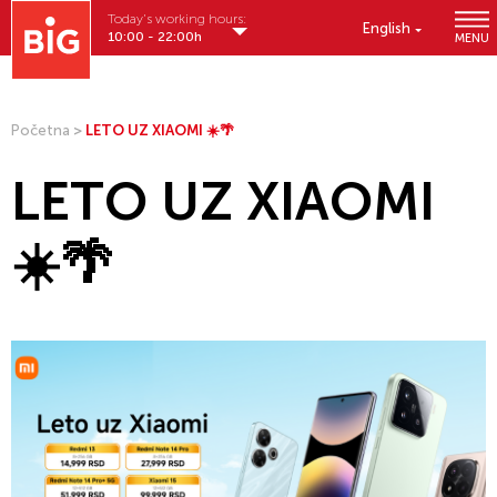
Today's working hours:
English
10:00 - 22:00h
MENU
Početna
>
LETO UZ XIAOMI ☀️🌴
LETO UZ XIAOMI
☀️🌴