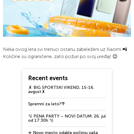
Neka ovog leta svi trenuci ostanu zabeleženi uz Xiaomi 📲
Količine su ograničene, zato požuri po svoj uređaj! 😉
Recent events
🤸 BIG SPORTSKI VIKEND, 15-16.
avgust🤸
Spremni za leto?🌴
🫧 PENA PARTY – NOVI DATUM: 26. jul
od 17:30h 🫧
✈️ Novo mesto odakle počinju vaša