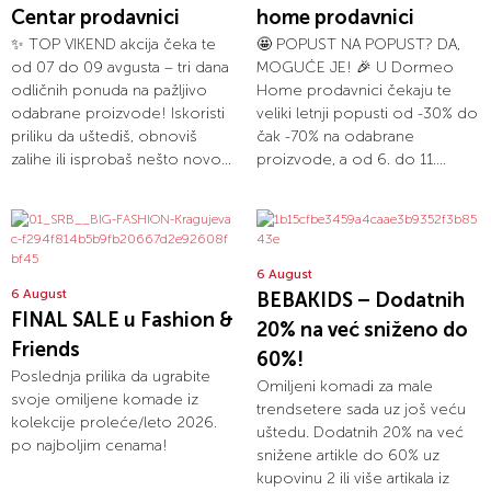
Centar prodavnici
home prodavnici
✨ TOP VIKEND akcija čeka te
🤩 POPUST NA POPUST? DA,
od 07 do 09 avgusta – tri dana
MOGUĆE JE! 🎉 U Dormeo
odličnih ponuda na pažljivo
Home prodavnici čekaju te
odabrane proizvode! Iskoristi
veliki letnji popusti od -30% do
priliku da uštediš, obnoviš
čak -70% na odabrane
zalihe ili isprobaš nešto novo...
proizvode, a od 6. do 11....
6 August
6 August
BEBAKIDS – Dodatnih
FINAL SALE u Fashion &
20% na već sniženo do
Friends
60%!
Poslednja prilika da ugrabite
Omiljeni komadi za male
svoje omiljene komade iz
trendsetere sada uz još veću
kolekcije proleće/leto 2026.
uštedu. Dodatnih 20% na već
po najboljim cenama!
snižene artikle do 60% uz
kupovinu 2 ili više artikala iz