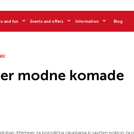
o and fun
Events and offers
Information
Blog
KE!
iver modne komade
, udoban džemper za porodična okupljanja ili savršen poklon za