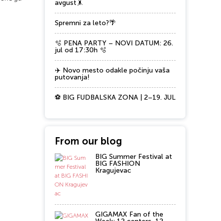
avgust🤸
Spremni za leto?🌴
🫧 PENA PARTY – NOVI DATUM: 26.
jul od 17:30h 🫧
✈️ Novo mesto odakle počinju vaša
putovanja!
⚽ BIG FUDBALSKA ZONA | 2–19. JUL
From our blog
BIG Summer Festival at
BIG FASHION
Kragujevac
GIGAMAX Fan of the