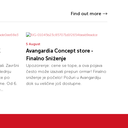
Find out more
5 August
E
Avangardia Concept store -
Finalno Sniženje
ali. Završni
Upozorenje: cene se tope, a ova pojava
lednju
često može izazvati prepun ormar! Finalno
ete po
sniženje je počelo! Požuri u Avangardiju
ne. Od 6.
dok su veličine još dostupne.
..