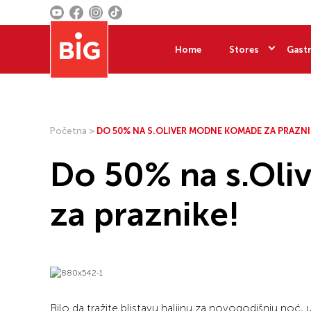
Home
Stores
Gastr
Početna
>
DO 50% NA S.OLIVER MODNE KOMADE ZA PRAZNI
Do 50% na s.Ol
za praznike!
Bilo da tražite blistavu haljinu za novogodišnju noć