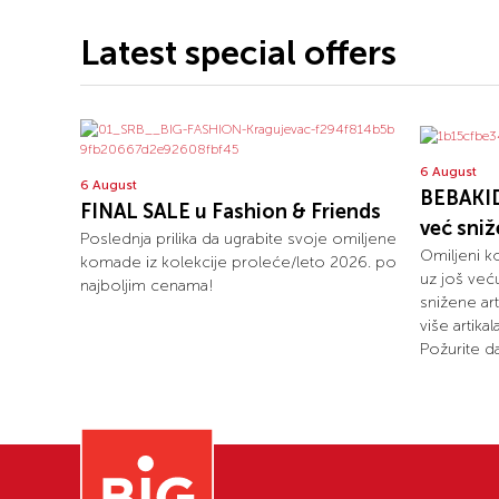
Latest special offers
6 August
6 August
BEBAKID
FINAL SALE u Fashion & Friends
već sni
Poslednja prilika da ugrabite svoje omiljene
Omiljeni k
komade iz kolekcije proleće/leto 2026. po
uz još već
najboljim cenama!
snižene art
više artika
Požurite da