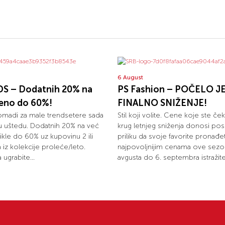
6 August
S – Dodatnih 20% na
PS Fashion – POČELO J
ženo do 60%!
FINALNO SNIŽENJE!
omadi za male trendsetere sada
Stil koji volite. Cene koje ste ček
u uštedu. Dodatnih 20% na već
krug letnjeg sniženja donosi pos
ikle do 60% uz kupovinu 2 ili
priliku da svoje favorite pronađ
la iz kolekcije proleće/leto.
najpovoljnijim cenama ove sezo
 ugrabite...
avgusta do 6. septembra istražite.