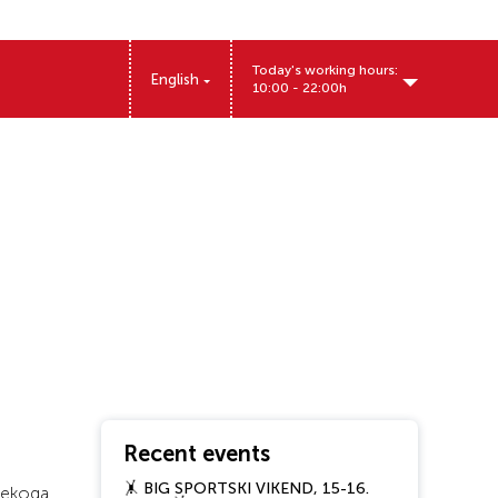
Today's working hours:
English
10:00 - 22:00h
Sentandrejski put 11, Novi Sad, Srbija
Recent events
🤸 BIG SPORTSKI VIKEND, 15-16.
 nekoga