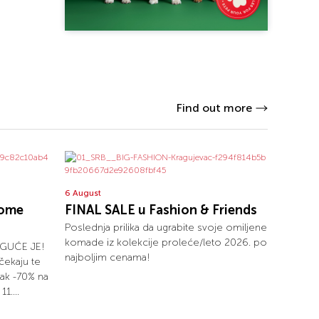
Find out more
6 August
home
FINAL SALE u Fashion & Friends
Poslednja prilika da ugrabite svoje omiljene
komade iz kolekcije proleće/leto 2026. po
GUĆE JE!
najboljim cenama!
ekaju te
čak -70% na
1....