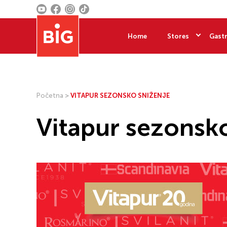
Home
Stores
Gastr
Početna
>
VITAPUR SEZONSKO SNIŽENJE
Vitapur sezonsk