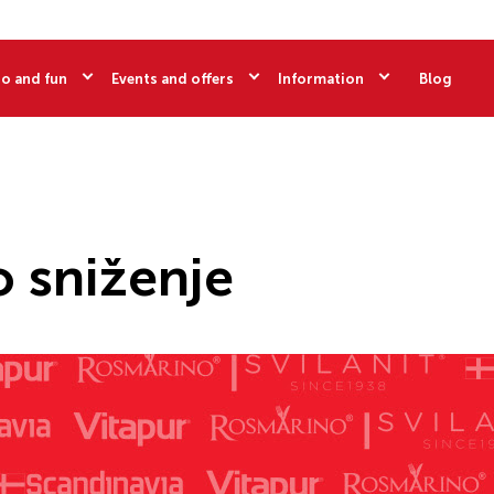
o and fun
Events and offers
Information
Blog
o sniženje