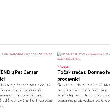
7 August
END u Pet Centar
Točak sreće u Dormeo 
ici
prodavnici
ND akcija čeka te od 07 do 09
🤩 POPUST NA POPUST? DA, MO
tri dana odličnih ponuda na
🎉 U Dormeo Home prodavnici č
dabrane proizvode! Iskoristi
veliki letnji popusti od -30% do 
uštediš, obnoviš zalihe ili isprobaš
odabrane proizvode, a od 6. do 1
...