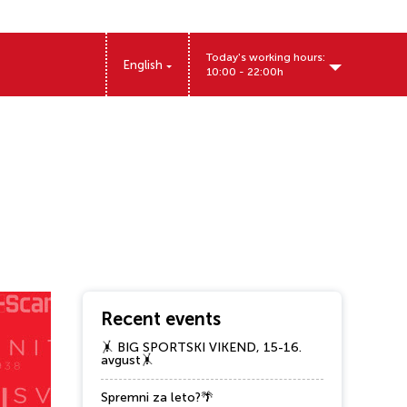
Today's working hours:
English
10:00 - 22:00h
Sentandrejski put 11, Novi Sad, Srbija
Recent events
🤸 BIG SPORTSKI VIKEND, 15-16.
avgust🤸
Spremni za leto?🌴