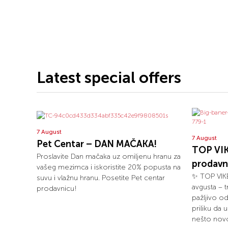
Latest special offers
7 August
7 August
Pet Centar – DAN MAČAKA!
TOP VIK
Proslavite Dan mačaka uz omiljenu hranu za
prodavn
vašeg mezimca i iskoristite 20% popusta na
✨ TOP VIKE
suvu i vlažnu hranu. Posetite Pet centar
avgusta – 
prodavnicu!
pažljivo o
priliku da 
nešto novo