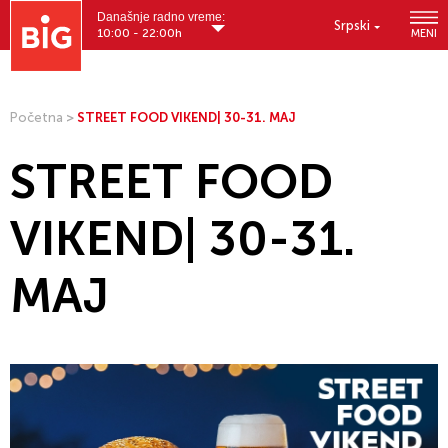
Današnje radno vreme:
Srpski
10:00 - 22:00h
MENI
Početna
>
STREET FOOD VIKEND| 30-31. MAJ
STREET FOOD
VIKEND| 30-31.
MAJ