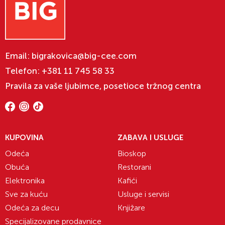
Email:
bigrakovica@big-cee.com
Telefon:
+381 11 745 58 33
Pravila za vaše ljubimce, posetioce tržnog centra
KUPOVINA
ZABAVA I USLUGE
Odeća
Bioskop
Obuća
Restorani
Elektronika
Kafići
Sve za kuću
Usluge i servisi
Odeća za decu
Knjižare
Specijalizovane prodavnice