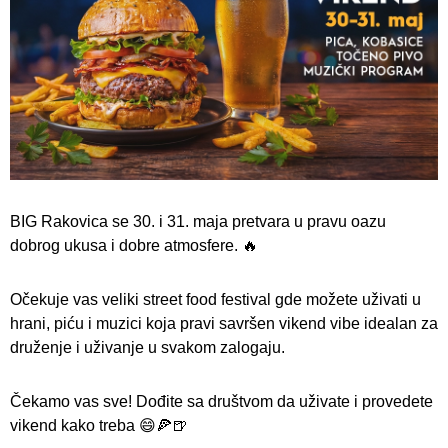
BIG Rakovica se 30. i 31. maja pretvara u pravu oazu
dobrog ukusa i dobre atmosfere. 🔥
Očekuje vas veliki street food festival gde možete uživati u
hrani, piću i muzici koja pravi savršen vikend vibe idealan za
druženje i uživanje u svakom zalogaju.
Čekamo vas sve! Dođite sa društvom da uživate i provedete
vikend kako treba 😄🍕🍺