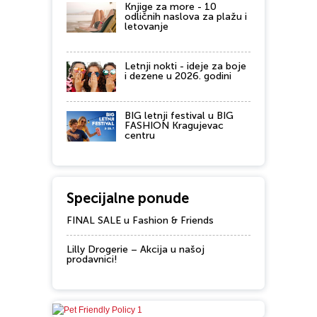
Knjige za more - 10
odličnih naslova za plažu i
letovanje
Letnji nokti - ideje za boje
i dezene u 2026. godini
BIG letnji festival u BIG
FASHION Kragujevac
centru
Specijalne ponude
FINAL SALE u Fashion & Friends
Lilly Drogerie – Akcija u našoj
prodavnici!