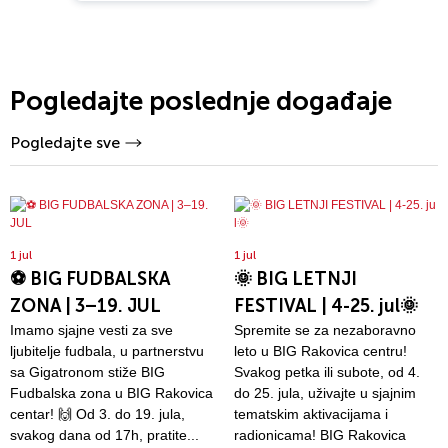
Pogledajte poslednje događaje
Pogledajte sve
1 jul
1 jul
⚽ BIG FUDBALSKA
🌞 BIG LETNJI
ZONA | 3–19. JUL
FESTIVAL | 4-25. jul🌞
Imamo sjajne vesti za sve
Spremite se za nezaboravno
ljubitelje fudbala, u partnerstvu
leto u BIG Rakovica centru!
sa Gigatronom stiže BIG
Svakog petka ili subote, od 4.
Fudbalska zona u BIG Rakovica
do 25. jula, uživajte u sjajnim
centar! 🙌 Od 3. do 19. jula,
tematskim aktivacijama i
svakog dana od 17h, pratite...
radionicama! BIG Rakovica