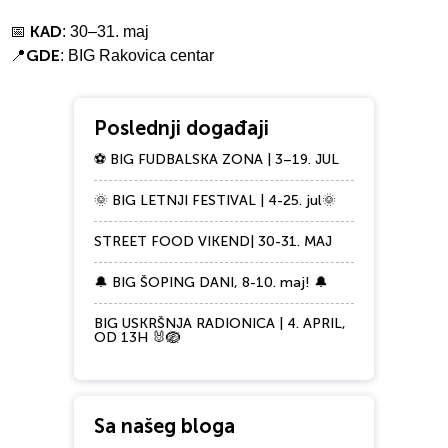
KAD
📅
: 30–31. maj
GDE
📍
: BIG Rakovica centar
Poslednji događaji
⚽ BIG FUDBALSKA ZONA | 3–19. JUL
🌞 BIG LETNJI FESTIVAL | 4-25. jul🌞
STREET FOOD VIKEND| 30-31. MAJ
🔔 BIG ŠOPING DANI, 8-10. maj! 🔔
BIG USKRŠNJA RADIONICA | 4. APRIL,
OD 13H 🐰🪺
Sa našeg bloga