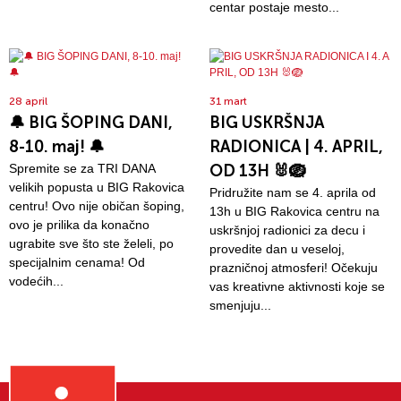
centar postaje mesto...
28 april
31 mart
🔔 BIG ŠOPING DANI,
BIG USKRŠNJA
8-10. maj! 🔔
RADIONICA | 4. APRIL,
Spremite se za TRI DANA
OD 13H 🐰🪺
velikih popusta u BIG Rakovica
Pridružite nam se 4. aprila od
centru! Ovo nije običan šoping,
13h u BIG Rakovica centru na
ovo je prilika da konačno
uskršnjoj radionici za decu i
ugrabite sve što ste želeli, po
provedite dan u veseloj,
specijalnim cenama! Od
prazničnoj atmosferi! Očekuju
vodećih...
vas kreativne aktivnosti koje se
smenjuju...