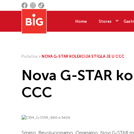
Home
Stores
Gastr
Početna
>
NOVA G-STAR KOLEKCIJA STIGLA JE U CCC
Nova G-STAR kole
CCC
Smelo. Revolucionarno. Originalno. Novi G-STAR m