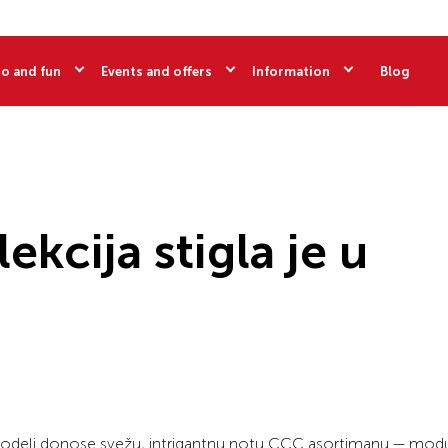
o and fun
Events and offers
Information
Blog
kcija stigla je u
odeli donose svežu, intrigantnu notu CCC asortimanu — modu