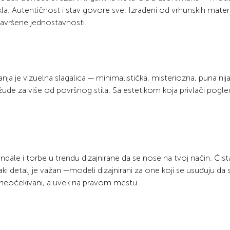
kla. Autentičnost i stav govore sve. Izrađeni od vrhunskih materi
savršene jednostavnosti.
a je vizuelna slagalica — minimalistička, misteriozna, puna nij
 žude za više od površnog stila. Sa estetikom koja privlači pogle
le i torbe u trendu dizajnirane da se nose na tvoj način. Čist
i detalj je važan —modeli dizajnirani za one koji se usuđuju da 
: neočekivani, a uvek na pravom mestu.