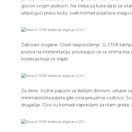
govori svojim jezikom. Ne treba joj buka da bi se ista
uključujući pravu kožu, svaki komad pojačava snagu 
Zaboravi slogane. Oseti raspoloženje. G-STAR kampanj
poziva na interpretaciju, povezujući se sa onima koji
kolekcija koja će trajati.
Za žene: kožne papuče sa debljim đonom, urbane sanda
minimalistička paleta gde crna preuzima vođstvo. Svak
drugačije. Ovo su komadi napravljeni za ritam grada