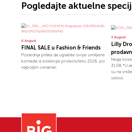
Pogledajte aktuelne speci
3 August
6 August
Lilly Dr
FINAL SALE u Fashion & Friends
prodavni
Poslednja prilika da ugrabite svoje omiljene
Nega kose
komade iz kolekcije proleće/leto 2026. po
31.08 *U ak
najboljim cenama!
su na sniže
setovi.