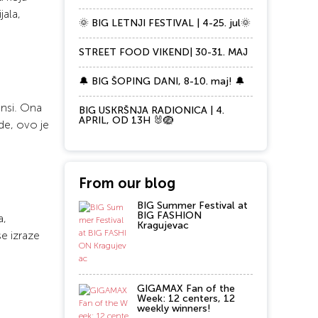
jala,
🌞 BIG LETNJI FESTIVAL | 4-25. jul🌞
STREET FOOD VIKEND| 30-31. MAJ
🔔 BIG ŠOPING DANI, 8-10. maj! 🔔
ansi. Ona
BIG USKRŠNJA RADIONICA | 4.
APRIL, OD 13H 🐰🪺
de, ovo je
From our blog
BIG Summer Festival at
BIG FASHION
a,
Kragujevac
se izraze
GIGAMAX Fan of the
Week: 12 centers, 12
weekly winners!