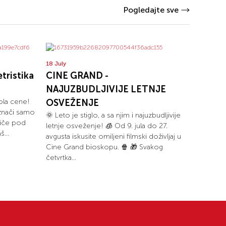
Pogledajte sve
18 July
tristika
CINE GRAND -
NAJUZBUDLJIVIJE LETNJE
pola cene!
OSVEŽENJE
 znači samo
🌞 Leto je stiglo, a sa njim i najuzbudljivije
riče pod
letnje osveženje! 🧊 Od 9. jula do 27.
...
avgusta iskusite omiljeni filmski doživljaj u
Cine Grand bioskopu. 🍿 🎁 Svakog
četvrtka...