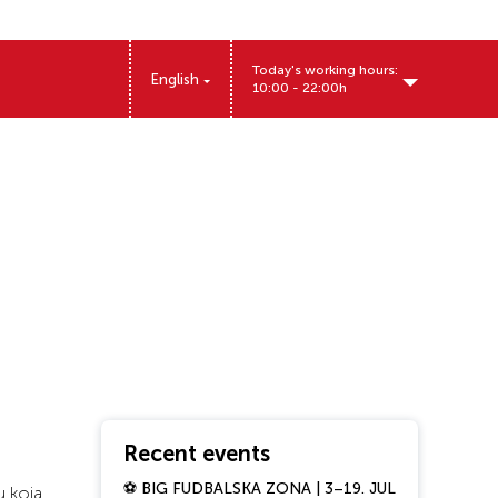
Today's working hours:
English
10:00 - 22:00h
Patrijarha Dimitrija 14, Beograd, Srbija
Recent events
⚽ BIG FUDBALSKA ZONA | 3–19. JUL
 koja