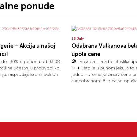
jalne ponude
18 July
ogerie – Akcija u našoj
Odabrana Vulkanova bele
ci!
upola cene
 do -30%. u periodu od 03.08-
🏖️ Tvoja omiljena beletristika u
ciji ne učestvuju proizvodi koji
✨️ ✈️ Leto je u punom jeku, a to
nju, rasprodaji, kao ni poklon
jedno – vreme je za savršene p
suncobranom! Bilo da se opuštaš