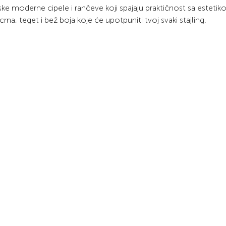
e moderne cipele i rančeve koji spajaju praktičnost sa esteti
crna, teget i bež boja koje će upotpuniti tvoj svaki stajling.