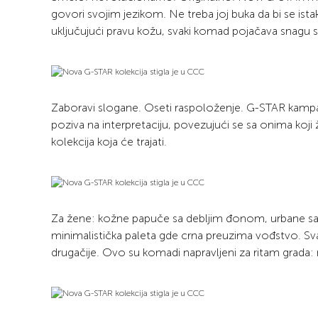
govori svojim jezikom. Ne treba joj buka da bi se ista
uključujući pravu kožu, svaki komad pojačava snagu 
Zaboravi slogane. Oseti raspoloženje. G-STAR kampanj
poziva na interpretaciju, povezujući se sa onima koji
kolekcija koja će trajati.
Za žene: kožne papuče sa debljim đonom, urbane sanda
minimalistička paleta gde crna preuzima vođstvo. Svak
drugačije. Ovo su komadi napravljeni za ritam grada