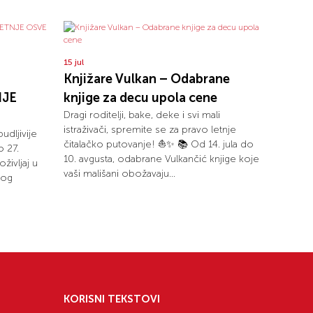
15 jul
Knjižare Vulkan – Odabrane
NJE
knjige za decu upola cene
Dragi roditelji, bake, deke i svi mali
istraživači, spremite se za pravo letnje
budljivije
čitalačko putovanje! ⛵✨ 📚 Od 14. jula do
o 27.
10. avgusta, odabrane Vulkančić knjige koje
oživljaj u
vaši mališani obožavaju...
kog
KORISNI TEKSTOVI