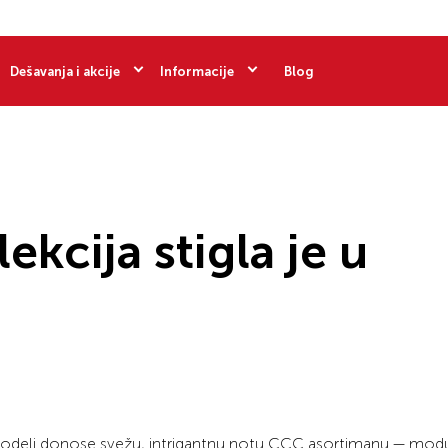
Dešavanja i akcije
Informacije
Blog
kcija stigla je u
odeli donose svežu, intrigantnu notu CCC asortimanu — modu