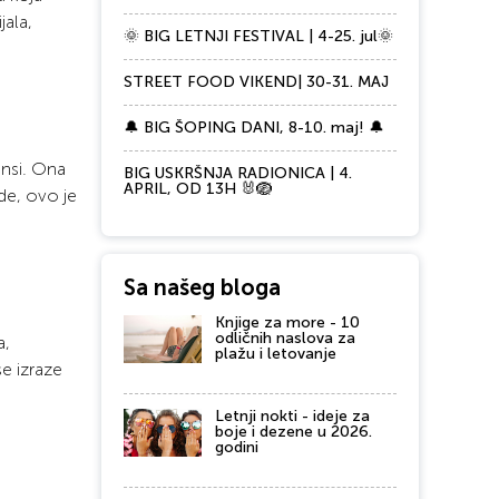
jala,
🌞 BIG LETNJI FESTIVAL | 4-25. jul🌞
STREET FOOD VIKEND| 30-31. MAJ
🔔 BIG ŠOPING DANI, 8-10. maj! 🔔
ansi. Ona
BIG USKRŠNJA RADIONICA | 4.
APRIL, OD 13H 🐰🪺
de, ovo je
Sa našeg bloga
Knjige za more - 10
odličnih naslova za
a,
plažu i letovanje
se izraze
Letnji nokti - ideje za
boje i dezene u 2026.
godini