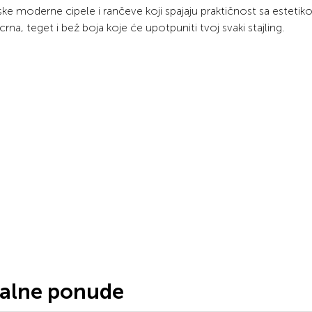
e moderne cipele i rančeve koji spajaju praktičnost sa esteti
crna, teget i bež boja koje će upotpuniti tvoj svaki stajling.
jalne ponude