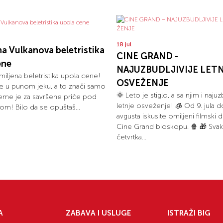
18 jul
a Vulkanova beletristika
CINE GRAND -
ene
NAJUZBUDLJIVIJE LET
miljena beletristika upola cene!
OSVEŽENJE
 je u punom jeku, a to znači samo
🌞 Leto je stiglo, a sa njim i najuz
eme je za savršene priče pod
letnje osveženje! 🧊 Od 9. jula d
m! Bilo da se opuštaš...
avgusta iskusite omiljeni filmski d
Cine Grand bioskopu. 🍿 🎁 Sva
četvrtka...
A
ZABAVA I USLUGE
ISTRAŽI BIG