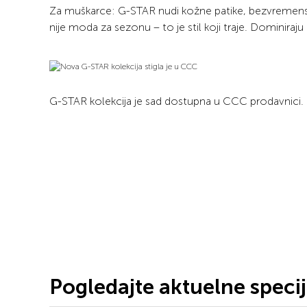
Za muškarce: G-STAR nudi kožne patike, bezvremensk
nije moda za sezonu – to je stil koji traje. Dominiraju 
G-STAR kolekcija je sad dostupna u CCC prodavnici.
Pogledajte aktuelne speci