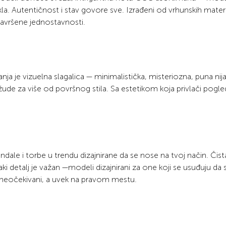
kla. Autentičnost i stav govore sve. Izrađeni od vrhunskih materi
savršene jednostavnosti.
a je vizuelna slagalica — minimalistička, misteriozna, puna nij
 žude za više od površnog stila. Sa estetikom koja privlači pogle
le i torbe u trendu dizajnirane da se nose na tvoj način. Čist
i detalj je važan —modeli dizajnirani za one koji se usuđuju da 
: neočekivani, a uvek na pravom mestu.