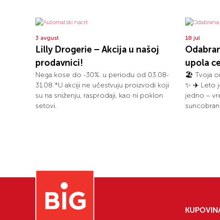
3 avgust
18 jul
Lilly Drogerie – Akcija u našoj
Odabran
prodavnici!
upola c
Nega kose do -30%. u periodu od 03.08-
🏖️ Tvoja o
31.08 *U akciji ne učestvuju proizvodi koji
✨️ ✈️ Leto
su na sniženju, rasprodaji, kao ni poklon
jedno – vr
setovi.
suncobrano
KUPOVIN