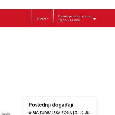
Današnje radno vreme:
Srpski
10:00 - 22:00h
Patrijarha Dimitrija 14, Beograd, Srbija
Poslednji događaji
⚽ BIG FUDBALSKA ZONA | 3–19. JUL
 koja