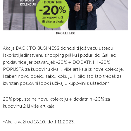
Akcija BACK TO BUSINESS donosi ti još veću uštedu!
Iskoristi jedinstvenu shopping priliku i požuri do Galileo
prodavnice jer ostvaruješ -20% + DODATNIH -20%
POPUSTA za kupovinu dva ili više artikala iz nove kolekcije.
Izaberi novo odelo, sako, košulju ili bilo što što trebaš za
izvrstan poslovni look i uživaj u kupovini s uštedom!
20% popusta na novu kolekciju + dodatnih -20% za
kupovinu 2 ili više artikala
*Akcija važi od 18.10. do 1.11.2023.