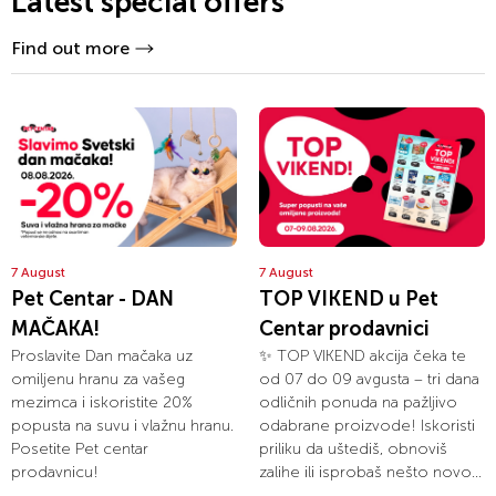
Latest special offers
Find out more
7 August
7 August
Pet Centar - DAN
TOP VIKEND u Pet
MAČAKA!
Centar prodavnici
Proslavite Dan mačaka uz
✨ TOP VIKEND akcija čeka te
omiljenu hranu za vašeg
od 07 do 09 avgusta – tri dana
mezimca i iskoristite 20%
odličnih ponuda na pažljivo
popusta na suvu i vlažnu hranu.
odabrane proizvode! Iskoristi
Posetite Pet centar
priliku da uštediš, obnoviš
prodavnicu!
zalihe ili isprobaš nešto novo...