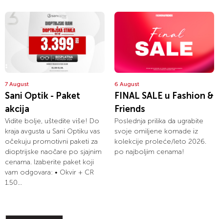
7 August
6 August
Sani Optik - Paket
FINAL SALE u Fashion &
akcija
Friends
Vidite bolje, uštedite više! Do
Poslednja prilika da ugrabite
kraja avgusta u Sani Optiku vas
svoje omiljene komade iz
očekuju promotivni paketi za
kolekcije proleće/leto 2026.
dioptrijske naočare po sjajnim
po najboljim cenama!
cenama. Izaberite paket koji
vam odgovara: • Okvir + CR
1.50...