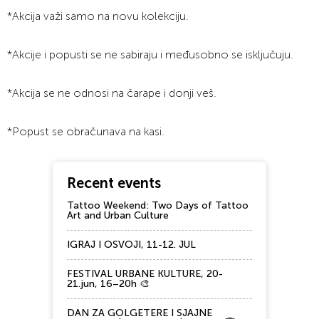
*Akcija važi samo na novu kolekciju.
*Akcije i popusti se ne sabiraju i međusobno se isključuju.
*Akcija se ne odnosi na čarape i donji veš.
*Popust se obračunava na kasi.
Recent events
Tattoo Weekend: Two Days of Tattoo
Art and Urban Culture
IGRAJ I OSVOJI, 11-12. JUL
FESTIVAL URBANE KULTURE, 20-
21.jun, 16–20h 🎨
DAN ZA GOLGETERE I SJAJNE