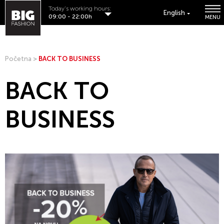
Today's working hours:
English
09:00 - 22:00h
MENU
Početna
>
BACK TO BUSINESS
BACK TO
BUSINESS