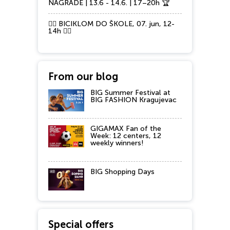
NAGRADE | 13.6 - 14.6. | 17–20h 🏆
🚴‍♂️ BICIKLOM DO ŠKOLE, 07. jun, 12-
14h 🚴‍♀️
From our blog
BIG Summer Festival at
BIG FASHION Kragujevac
GIGAMAX Fan of the
Week: 12 centers, 12
weekly winners!
BIG Shopping Days
Special offers