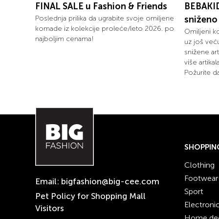
FINAL SALE u Fashion & Friends
BEBAKID
Poslednja prilika da ugrabite svoje omiljene
sniženo
komade iz kolekcije proleće/leto 2026. po
Omiljeni k
najboljim cenama!
uz još već
snižene art
više artika
Požurite da
SHOPPIN
Clothing
Footwear
Email:
bigfashion@big-cee.com
Sport
Pet Policy for Shopping Mall
Electroni
Visitors
Home de