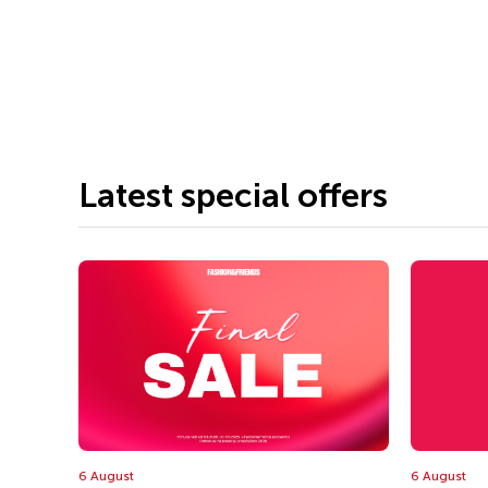
Latest special offers
6 August
6 August