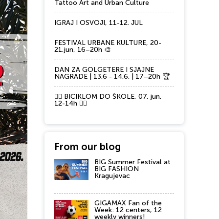
Tattoo Art and Urban Culture
IGRAJ I OSVOJI, 11-12. JUL
FESTIVAL URBANE KULTURE, 20-
21.jun, 16–20h 🎨
DAN ZA GOLGETERE I SJAJNE
NAGRADE | 13.6 - 14.6. | 17–20h 🏆
🚴‍♂️ BICIKLOM DO ŠKOLE, 07. jun,
12-14h 🚴‍♀️
From our blog
BIG Summer Festival at
BIG FASHION
Kragujevac
GIGAMAX Fan of the
Week: 12 centers, 12
weekly winners!