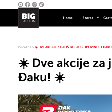
Home
Stores
Gastr
Početna
>
☀️ DVE AKCIJE ZA JOŠ BOLJU KUPOVINU U ĐAKU!
☀️ Dve akcije za
Đaku! ☀️