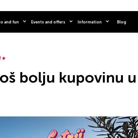
o and fun
Events and offers
Information
Blog
 ☀️
 još bolju kupovinu u