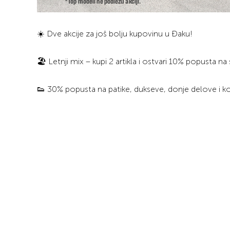
☀️ Dve akcije za još bolju kupovinu u Đaku!
🏖️ Letnji mix – kupi 2 artikla i ostvari 10% popusta na s
👟 30% popusta na patike, dukseve, donje delove i k