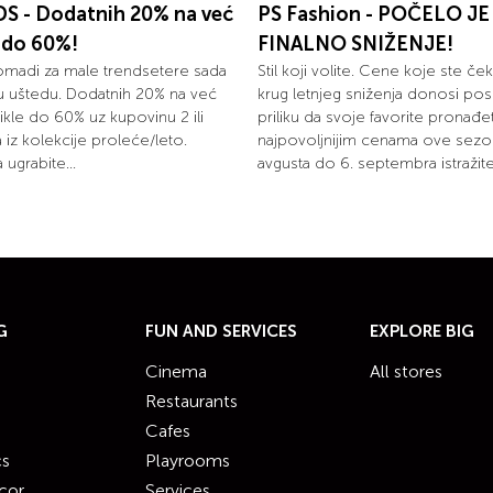
S - Dodatnih 20% na već
PS Fashion - POČELO JE
 do 60%!
FINALNO SNIŽENJE!
omadi za male trendsetere sada
Stil koji volite. Cene koje ste ček
u uštedu. Dodatnih 20% na već
krug letnjeg sniženja donosi pos
ikle do 60% uz kupovinu 2 ili
priliku da svoje favorite pronađ
la iz kolekcije proleće/leto.
najpovoljnijim cenama ove sezo
 ugrabite...
avgusta do 6. septembra istražite.
G
FUN AND SERVICES
EXPLORE BIG
Cinema
All stores
Restaurants
Cafes
cs
Playrooms
cor
Services