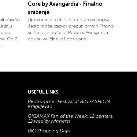
Core by Avangardia - Finalno
sniženje
ali. Završni
Upozorenje: cene se tope, a ova pojava
lednju
često može izazvati prepun ormar! Finalno
ete po
sniženje je počelo! Požuri u Avangardiju
ne. Od 6.
dok su veličine još dostupne.
..
USEFUL LINKS
BIG Summer Festival at BIG FASHION
Kragujevac
GIGAMAX Fan of the Week: 12 centers,
12 weekly winners!
BIG Shopping Days