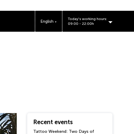
Today's working hours:
English
09:00 - 22:00h
BIG FASHION PARK working hours:
Recent events
Tattoo Weekend: Two Days of