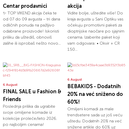
Centar prodavnici
akcija
✨ TOP VIKEND akcija čeka te
Vidite bolje, uštedite više! Do
od 07 do 09 avgusta – tri dana
kraja avgusta u Sani Optiku vas
odličnih ponuda na pažljivo
očekuju promotivni paketi za
odabrane proizvode! Iskoristi
dioptrijske naočare po sjajnim
priliku da uštediš, obnoviš
cenama. Izaberite paket koji
zalihe ili isprobaš nešto novo...
vam odgovara: • Okvir + CR
1.50...
6 August
6 August
BEBAKIDS - Dodatnih
FINAL SALE u Fashion &
20% na već sniženo do
Friends
60%!
Poslednja prilika da ugrabite
Omiljeni komadi za male
svoje omiljene komade iz
trendsetere sada uz još veću
kolekcije proleće/leto 2026.
uštedu. Dodatnih 20% na već
po najboljim cenama!
snižene artikle do 60% uz