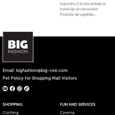
kupovinu 2 ili više artikala iz
kolekcije proleće/leto.
Požurite da ugrabite...
Email:
bigfashion@big-cee.com
Pet Policy for Shopping Mall Visitors
SHOPPING
FUN AND SERVICES
Clothing
Cinema