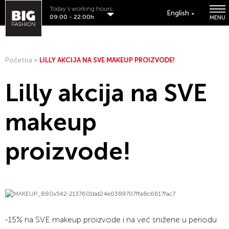
Today's working hours:
English
09:00 - 22:00h
MENU
Početna
>
LILLY AKCIJA NA SVE MAKEUP PROIZVODE!
Lilly akcija na SVE
makeup
proizvode!
-15% na SVE makeup proizvode i na već snižene u periodu