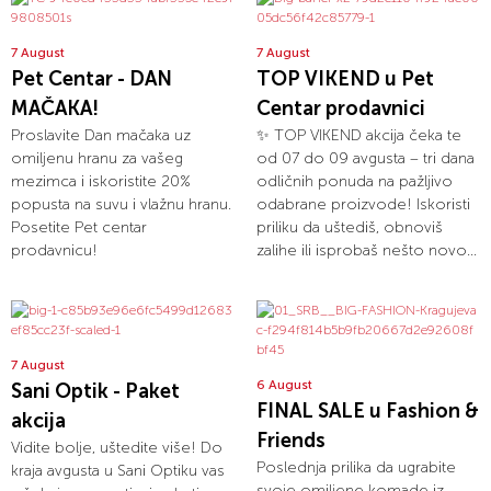
7 August
7 August
Pet Centar - DAN
TOP VIKEND u Pet
MAČAKA!
Centar prodavnici
Proslavite Dan mačaka uz
✨ TOP VIKEND akcija čeka te
omiljenu hranu za vašeg
od 07 do 09 avgusta – tri dana
mezimca i iskoristite 20%
odličnih ponuda na pažljivo
popusta na suvu i vlažnu hranu.
odabrane proizvode! Iskoristi
Posetite Pet centar
priliku da uštediš, obnoviš
prodavnicu!
zalihe ili isprobaš nešto novo...
7 August
6 August
Sani Optik - Paket
FINAL SALE u Fashion &
akcija
Friends
Vidite bolje, uštedite više! Do
Poslednja prilika da ugrabite
kraja avgusta u Sani Optiku vas
svoje omiljene komade iz