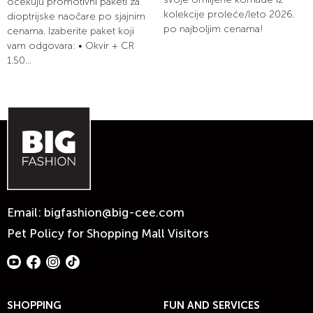
očekuju promotivni paketi za
kolekcije proleće/leto 2026.
dioptrijske naočare po sjajnim
po najboljim cenama!
cenama. Izaberite paket koji
vam odgovara: • Okvir + CR
1.50...
Email:
bigfashion@big-cee.com
Pet Policy for Shopping Mall Visitors
SHOPPING
FUN AND SERVICES