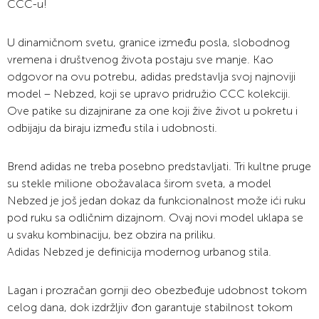
CCC-u!
U dinamičnom svetu, granice između posla, slobodnog
vremena i društvenog života postaju sve manje. Kao
odgovor na ovu potrebu, adidas predstavlja svoj najnoviji
model – Nebzed, koji se upravo pridružio CCC kolekciji.
Ove patike su dizajnirane za one koji žive život u pokretu i
odbijaju da biraju između stila i udobnosti.
Brend adidas ne treba posebno predstavljati. Tri kultne pruge
su stekle milione obožavalaca širom sveta, a model
Nebzed je još jedan dokaz da funkcionalnost može ići ruku
pod ruku sa odličnim dizajnom. Ovaj novi model uklapa se
u svaku kombinaciju, bez obzira na priliku.
Adidas Nebzed je definicija modernog urbanog stila.
Lagan i prozračan gornji deo obezbeđuje udobnost tokom
celog dana, dok izdržljiv đon garantuje stabilnost tokom