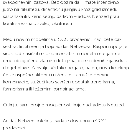
svakodnevnih izazova. Bez obzira da li imate intenzivno
jutro na fakultetu, dinamičnu jurnjavu kroz grad između
sastanaka ili vikend šetnju parkom – adidas Nebzed prati
korak sa vama u svakoj okolnosti.
Među novim modelima u CCC prodavnici, naći ćete čak
šest različitih verzija boja adidas Nebzed-a. Raspon opcija je
širok: od klasičnih monohromatskih modela i elegantne
crne obogaćene zlatnim detaljima, do modernih nijansi kaki
i teget plave. Zahvaljujući tako bogatoj paleti, nova kolekcija
će se uspešno uklopiti i u ženske i u muške odevne
kombinacije, služeći kao savršen dodatak trenerkama,
farmerkama ili ležernim kombinacijama.
Otkrijte sami brojne mogućnosti koje nudi adidas Nebzed.
Adidas Nebzed kolekcija sada je dostupna u CCC
prodavnici.