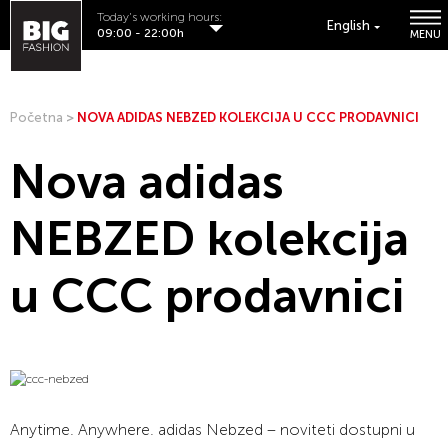
Today's working hours:
English
09:00 - 22:00h
MENU
Početna
>
NOVA ADIDAS NEBZED KOLEKCIJA U CCC PRODAVNICI
Nova adidas
NEBZED kolekcija
u CCC prodavnici
Anytime. Anywhere. adidas Nebzed – noviteti dostupni u