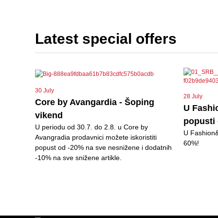
Latest special offers
30 July
28 July
Core by Avangardia - Šoping
U Fashi
vikend
popusti
U periodu od 30.7. do 2.8. u Core by
U Fashion&F
Avangradia prodavnici možete iskoristiti
60%!
popust od -20% na sve nesnižene i dodatnih
-10% na sve snižene artikle.