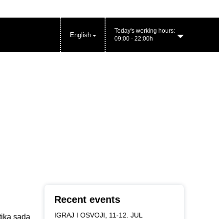
Today's working hours:
English
09:00 - 22:00h
BIG FASHION PARK working hours:
Recent events
IGRAJ I OSVOJI, 11-12. JUL
tika sada