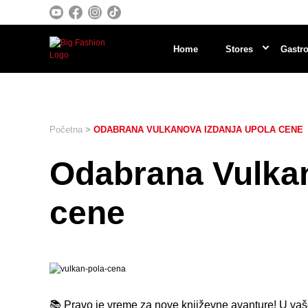
Home
Stores
Gastro
Početna
>
ODABRANA VULKANOVA IZDANJA UPOLA CENE
Odabrana Vulkan
cene
📚 Pravo je vreme za nove književne avanture! U vaš