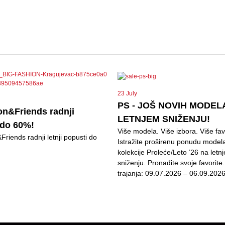
23 July
PS - JOŠ NOVIH MODEL
on&Friends radnji
LETNJEM SNIŽENJU!
 do 60%!
Više modela. Više izbora. Više fav
riends radnji letnji popusti do
Istražite proširenu ponudu modela
kolekcije Proleće/Leto ’26 na letn
sniženju. Pronađite svoje favorite
trajanja: 09.07.2026 – 06.09.2026