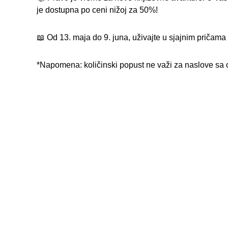
je dostupna po ceni nižoj za 50%!
📖 Od 13. maja do 9. juna, uživajte u sjajnim pričama i
*Napomena: količinski popust ne važi za naslove sa o