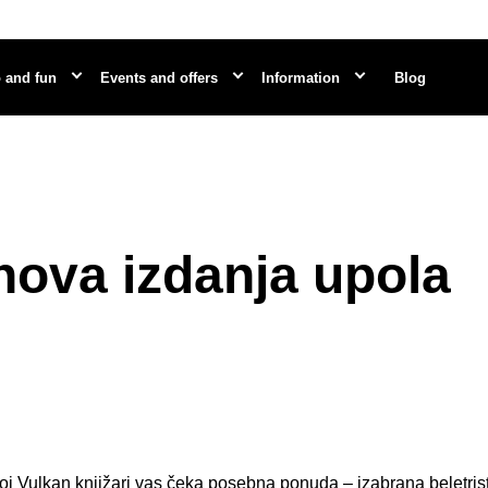
 and fun
Events and offers
Information
Blog
ova izdanja upola
oj Vulkan knjižari vas čeka posebna ponuda – izabrana beletris