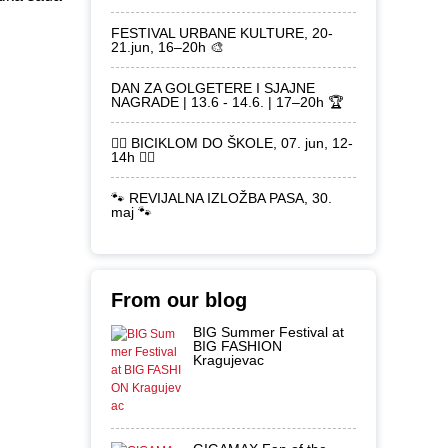
FESTIVAL URBANE KULTURE, 20-
21.jun, 16–20h 🎨
DAN ZA GOLGETERE I SJAJNE
NAGRADE | 13.6 - 14.6. | 17–20h 🏆
🚴‍♂️ BICIKLOM DO ŠKOLE, 07. jun, 12-
14h 🚴‍♀️
🐾 REVIJALNA IZLOŽBA PASA, 30.
maj 🐾
From our blog
BIG Summer Festival at
BIG FASHION
Kragujevac