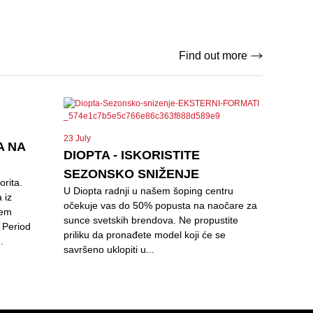
Find out more
23 July
A NA
DIOPTA - ISKORISTITE
SEZONSKO SNIŽENJE
orita.
U Diopta radnji u našem šoping centru
 iz
očekuje vas do 50% popusta na naočare za
jem
sunce svetskih brendova. Ne propustite
. Period
priliku da pronađete model koji će se
.
savršeno uklopiti u...