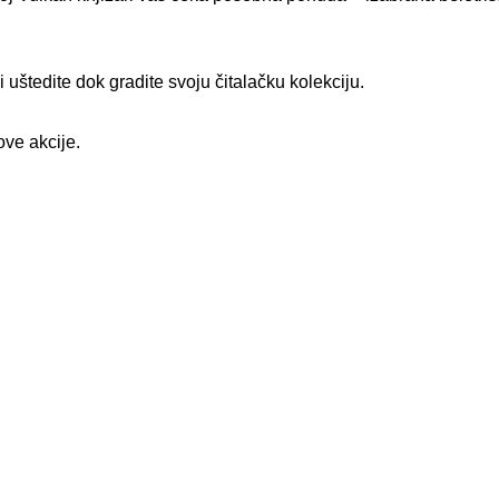
 uštedite dok gradite svoju čitalačku kolekciju.
ve akcije.