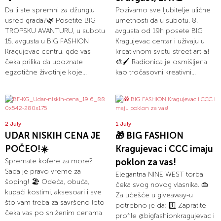
Da li ste spremni za džunglu
Pozivamo sve ljubitelje ulične
usred grada?🌿 Posetite BIG
umetnosti da u subotu, 8.
TROPSKU AVANTURU, u subotu
avgusta od 19h posete BIG
15. avgusta u BIG FASHION
Kragujevac centar i uživaju u
Kragujevac centru, gde vas
kreativnom svetu street art-a!
čeka prilika da upoznate
🎨🖌️ Radionica je osmišljena
egzotične životinje koje...
kao tročasovni kreativni...
2 July
1 July
UDAR NISKIH CENA JE
🎁 BIG FASHION
POČEO!☀️
Kragujevac i CCC imaju
Spremate kofere za more?
poklon za vas!
Sada je pravo vreme za
Elegantna NINE WEST torba
šoping! 🏖️ Odeća, obuća,
čeka svog novog vlasnika. 👜
kupaći kostimi, aksesoari i sve
Za učešće u giveaway-u
što vam treba za savršeno leto
potrebno je da: 1️⃣ Zapratite
čeka vas po sniženim cenama
profile @bigfashionkragujevac i