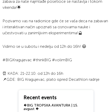
zabava za naše najmlađe posetioce se nastavlja i tokom
vikenda!🌟
Pozivamo vas na radionice gde će se vaša deca na zabavan
i interaktivan način upoznati sa osnovama nauke i
učestvovati u zanimljivim eksperimentima!🔮
Vidimo se u subotu i nedelju od 12h do 16h! 😃
#BIGKragujevac #thinkBIG #volimBIG
⏰ KADA: 21-22.10. od 12h do 16h
📌GDE: BIG Kragujevac, plato ispred Decathlon radnje
Recent events
🐠BIG TROPSKA AVANTURA | 15.
avgust 🐠