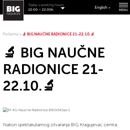
Today's working hours:
English
10:00 – 22:00h
MENU
Početna
>
🔬 BIG NAUČNE RADIONICE 21-22.10.🔬
🔬 BIG NAUČNE
RADIONICE 21-
22.10.🔬
Nakon spektakularnog otvaranja BIG Kragujevac centra,