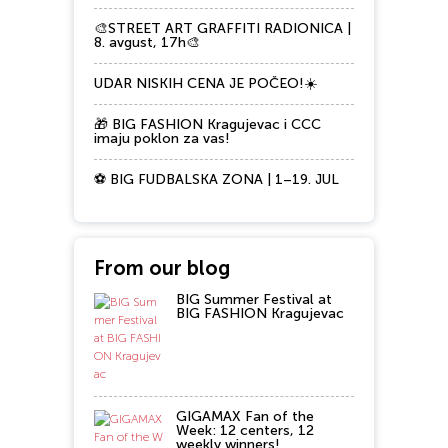
🎨STREET ART GRAFFITI RADIONICA |
8. avgust, 17h🎨
UDAR NISKIH CENA JE POČEO!☀️
🎁 BIG FASHION Kragujevac i CCC
imaju poklon za vas!
⚽ BIG FUDBALSKA ZONA | 1–19. JUL
From our blog
BIG Summer Festival at
BIG FASHION Kragujevac
GIGAMAX Fan of the
Week: 12 centers, 12
weekly winners!