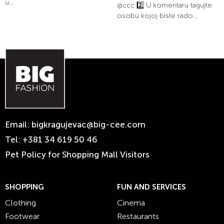
u...
@ccc 2️⃣ U komentaru tagujte
osobu kojoj biste rado...
Email:
bigkragujevac@big-cee.com
Tel:
+381 34 619 50 46
Pet Policy for Shopping Mall Visitors
SHOPPING
FUN AND SERVICES
Clothing
Cinema
Footwear
Restaurants