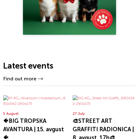
Latest events
Find out more
5 August
27 July
🐠BIG TROPSKA
🎨STREET ART
AVANTURA | 15. avgust
GRAFFITI RADIONICA |
🐠
8. avgust, 17h🎨