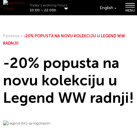
Today's working hours:
English
10:00 – 22:00h
MENU
Početna
>
-20% POPUSTA NA NOVU KOLEKCIJU U LEGEND WW
RADNJI!
-20% popusta na
novu kolekciju u
Legend WW radnji!