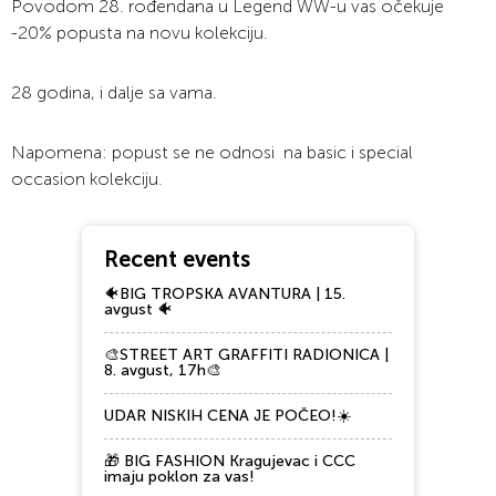
Povodom 28. rođendana u Legend WW-u vas očekuje
-20% popusta na novu kolekciju.
28 godina, i dalje sa vama.
Napomena: popust se ne odnosi na basic i special
occasion kolekciju.
Recent events
🐠BIG TROPSKA AVANTURA | 15.
avgust 🐠
🎨STREET ART GRAFFITI RADIONICA |
8. avgust, 17h🎨
UDAR NISKIH CENA JE POČEO!☀️
🎁 BIG FASHION Kragujevac i CCC
imaju poklon za vas!