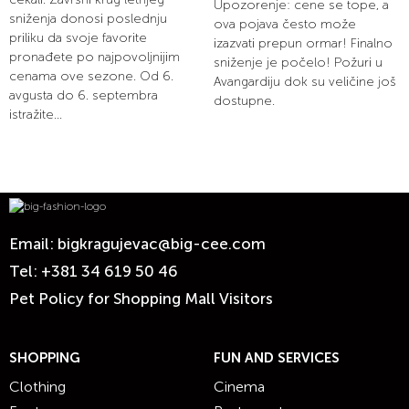
Upozorenje: cene se tope, a
sniženja donosi poslednju
ova pojava često može
priliku da svoje favorite
izazvati prepun ormar! Finalno
pronađete po najpovoljnijim
sniženje je počelo! Požuri u
cenama ove sezone. Od 6.
Avangardiju dok su veličine još
avgusta do 6. septembra
dostupne.
istražite...
Email:
bigkragujevac@big-cee.com
Tel:
+381 34 619 50 46
Pet Policy for Shopping Mall Visitors
SHOPPING
FUN AND SERVICES
Clothing
Cinema