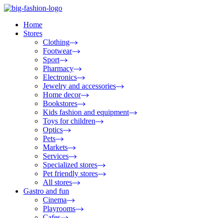
Home
Stores
Clothing
Footwear
Sport
Pharmacy
Electronics
Jewelry and accessories
Home decor
Bookstores
Kids fashion and equipment
Toys for children
Optics
Pets
Markets
Services
Specialized stores
Pet friendly stores
All stores
Gastro and fun
Cinema
Playrooms
Cafes