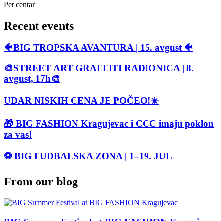
Pet centar
Recent events
🐠BIG TROPSKA AVANTURA | 15. avgust 🐠
🎨STREET ART GRAFFITI RADIONICA | 8.
avgust, 17h🎨
UDAR NISKIH CENA JE POČEO!☀️
🎁 BIG FASHION Kragujevac i CCC imaju poklon
za vas!
⚽ BIG FUDBALSKA ZONA | 1–19. JUL
From our blog