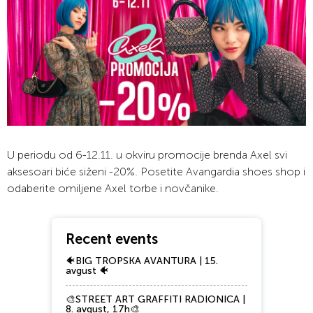
U periodu od 6-12.11. u okviru promocije brenda Axel svi
aksesoari biće siženi -20%. Posetite Avangardia shoes shop i
odaberite omiljene Axel torbe i novčanike.
Recent events
🐠BIG TROPSKA AVANTURA | 15.
avgust 🐠
🎨STREET ART GRAFFITI RADIONICA |
8. avgust, 17h🎨