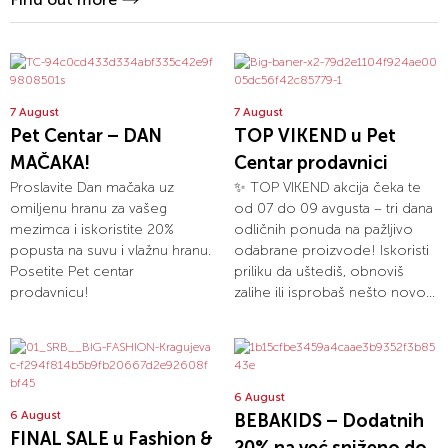
7 August
7 August
Pet Centar – DAN
TOP VIKEND u Pet
MAČAKA!
Centar prodavnici
Proslavite Dan mačaka uz
✨ TOP VIKEND akcija čeka te
omiljenu hranu za vašeg
od 07 do 09 avgusta – tri dana
mezimca i iskoristite 20%
odličnih ponuda na pažljivo
popusta na suvu i vlažnu hranu.
odabrane proizvode! Iskoristi
Posetite Pet centar
priliku da uštediš, obnoviš
prodavnicu!
zalihe ili isprobaš nešto novo...
6 August
6 August
BEBAKIDS – Dodatnih
FINAL SALE u Fashion &
20% na već sniženo do