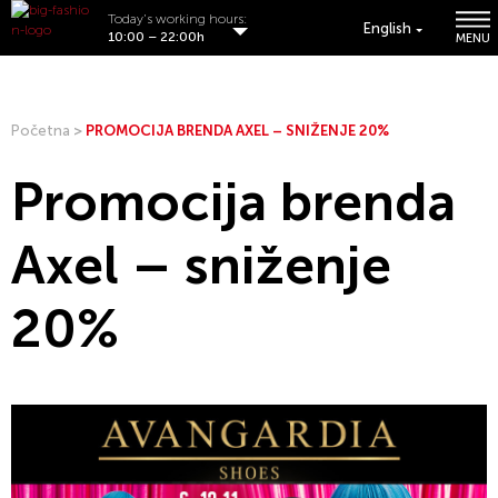
Today's working hours:
English
10:00 – 22:00h
MENU
Početna
>
PROMOCIJA BRENDA AXEL – SNIŽENJE 20%
Promocija brenda
Axel – sniženje
20%