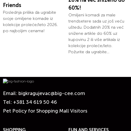
Friends
60%!
Poslednja prilika da ugrabite
Omiljeni komadi za male
svoje omiljene komade iz
trendsetere sada uz još veću
kolekcije proleće/leto 2026.
uštedu. Dodatnih 20% na već
po najboljim cenama!
snižene artikle do 60% uz
kupovinu 2 ili više artikala iz
kolekcije proleće/leto.
Požurite da ugrabite...
Email:
bigkragujevac@big-cee.com
Tel:
+381 34 619 50 46
Pet Policy for Shopping Mall Visitors
SHOPPING
FUN AND SERVICES