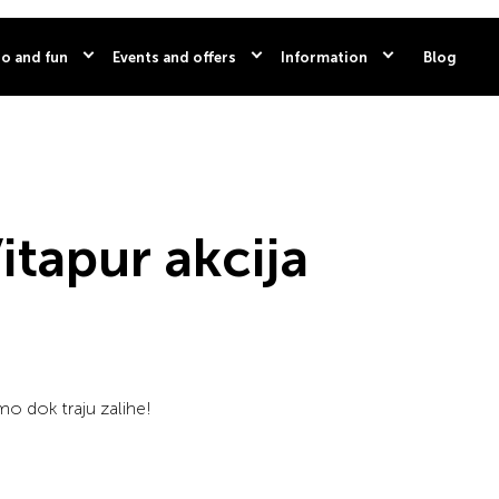
o and fun
Events and offers
Information
Blog
Vitapur akcija
mo dok traju zalihe!