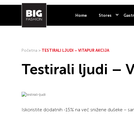
Home
Stores
Gastr
Početna
>
TESTIRALI LJUDI – VITAPUR AKCIJA
Testirali ljudi – 
Iskoristite dodatnih -15% na već snižene dušeke – sa