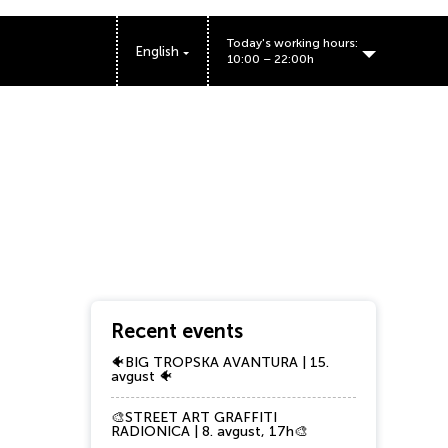
Today's working hours:
English
10:00 – 22:00h
BIG FASHION Kragujevac working hours:
Bulevar Kraljice Marije 56, Kragujevac 34000
Recent events
🐠BIG TROPSKA AVANTURA | 15.
avgust 🐠
🎨STREET ART GRAFFITI
RADIONICA | 8. avgust, 17h🎨