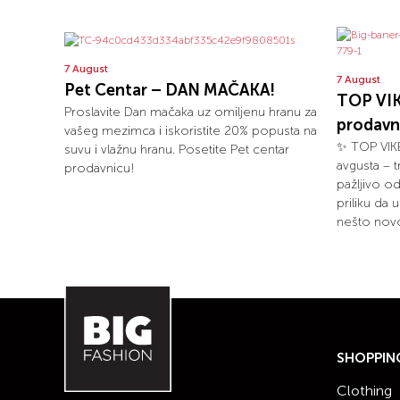
7 August
7 August
Pet Centar – DAN MAČAKA!
TOP VIK
Proslavite Dan mačaka uz omiljenu hranu za
prodavn
vašeg mezimca i iskoristite 20% popusta na
✨ TOP VIKE
suvu i vlažnu hranu. Posetite Pet centar
avgusta – 
prodavnicu!
pažljivo o
priliku da 
nešto novo
SHOPPIN
Clothing