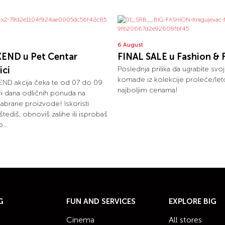
6 August
END u Pet Centar
FINAL SALE u Fashion & 
ici
Poslednja prilika da ugrabite svo
komade iz kolekcije proleće/le
ND akcija čeka te od 07 do 09
najboljim cenama!
tri dana odličnih ponuda na
dabrane proizvode! Iskoristi
uštediš, obnoviš zalihe ili isprobaš
...
G
FUN AND SERVICES
EXPLORE BIG
Cinema
All stores