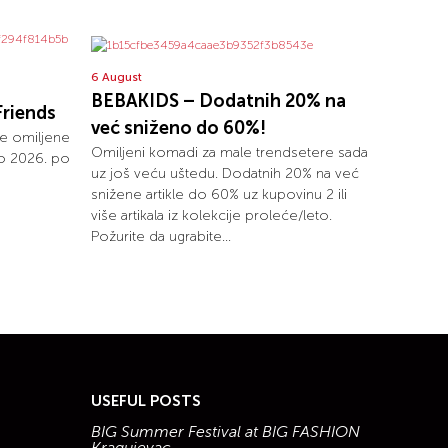
6 August
BEBAKIDS – Dodatnih 20% na
Friends
već sniženo do 60%!
je omiljene
Omiljeni komadi za male trendsetere sada
to 2026. po
uz još veću uštedu. Dodatnih 20% na već
snižene artikle do 60% uz kupovinu 2 ili
više artikala iz kolekcije proleće/leto.
Požurite da ugrabite...
USEFUL POSTS
BIG Summer Festival at BIG FASHION
Kragujevac