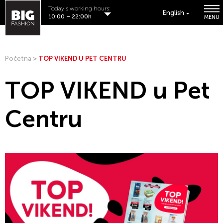
Today's working hours:
English
10:00 – 22:00h
MENU
Početna
>
TOP VIKEND U PET CENTRU
TOP VIKEND u Pet
Centru