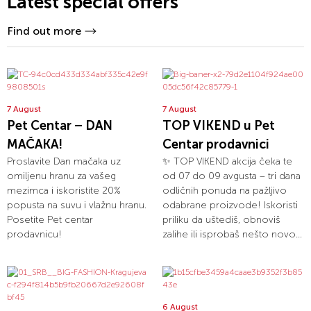
Latest special offers
Find out more
7 August
7 August
Pet Centar – DAN
TOP VIKEND u Pet
MAČAKA!
Centar prodavnici
Proslavite Dan mačaka uz
✨ TOP VIKEND akcija čeka te
omiljenu hranu za vašeg
od 07 do 09 avgusta – tri dana
mezimca i iskoristite 20%
odličnih ponuda na pažljivo
popusta na suvu i vlažnu hranu.
odabrane proizvode! Iskoristi
Posetite Pet centar
priliku da uštediš, obnoviš
prodavnicu!
zalihe ili isprobaš nešto novo...
6 August