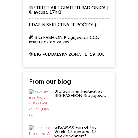
🎨STREET ART GRAFFITI RADIONICA |
8. avgust, 17h🎨
UDAR NISKIH CENA JE POČEO!☀️
🎁 BIG FASHION Kragujevac i CCC
imaju poklon za vas!
⚽ BIG FUDBALSKA ZONA | 1–19. JUL
From our blog
BIG Summer Festival at
BIG FASHION Kragujevac
GIGAMAX Fan of the
Week: 12 centers, 12
weekly winners!