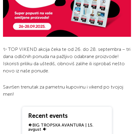
✨ TOP VIKEND akcija čeka te od 26. do 28. septembra – tri
dana odličnih ponuda na pažljivo odabrane proizvode!
Iskoristi priliku da uštediš, obnoviš zalihe ili isprobaš nešto
novo iz naše ponude.
Savršen trenutak za pametnu kupovinu i vikend po tvojoj
meri!
Recent events
🐠BIG TROPSKA AVANTURA | 15.
avgust 🐠