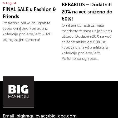
6 August
BEBAKIDS – Dodatnih
FINAL SALE u Fashion &
20% na već sniženo do
Friends
60%!
Poslednja prilika da ugrabite
Omiljeni komadi za male
svoje omiljene komade iz
trendsetere sada uz još veću
kolekcije proleće/leto 2026.
uštedu. Dodatnih 20% na već
po najboljim cenama!
snižene artikle do 60% uz
kupovinu 2 ili više artikala iz
kolekcije proleće/leto.
Požurite da ugrabite...
Email:
bigkragujevac@big-cee.com