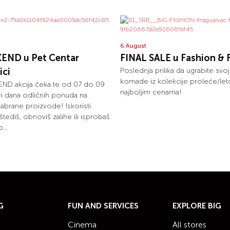
6 August
END u Pet Centar
FINAL SALE u Fashion & 
ici
Poslednja prilika da ugrabite svo
komade iz kolekcije proleće/le
ND akcija čeka te od 07 do 09
najboljim cenama!
tri dana odličnih ponuda na
dabrane proizvode! Iskoristi
uštediš, obnoviš zalihe ili isprobaš
...
G
FUN AND SERVICES
EXPLORE BIG
Cinema
All stores