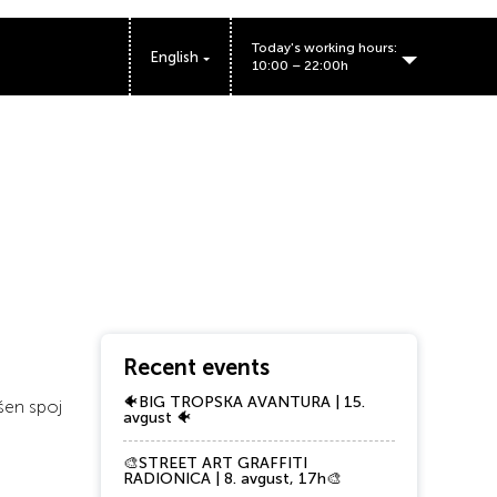
Today's working hours:
English
10:00 – 22:00h
BIG FASHION Kragujevac working hours:
Bulevar Kraljice Marije 56, Kragujevac 34000
Recent events
🐠BIG TROPSKA AVANTURA | 15.
šen spoj
avgust 🐠
🎨STREET ART GRAFFITI
RADIONICA | 8. avgust, 17h🎨