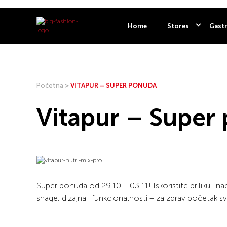
Home
Stores
Gastr
Početna
>
VITAPUR – SUPER PONUDA
Vitapur – Super
Super ponuda od 29.10 – 03.11! Iskoristite priliku i
snage, dizajna i funkcionalnosti – za zdrav početak s