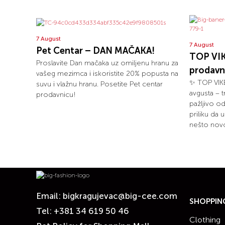
7 August
7 August
Pet Centar – DAN MAČAKA!
TOP VIK
Proslavite Dan mačaka uz omiljenu hranu za
prodavn
vašeg mezimca i iskoristite 20% popusta na
✨ TOP VIKE
suvu i vlažnu hranu. Posetite Pet centar
avgusta – 
prodavnicu!
pažljivo o
priliku da 
nešto novo
Email:
bigkragujevac@big-cee.com
SHOPPIN
Tel:
+381 34 619 50 46
Clothing