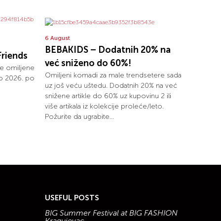
6 August
BEBAKIDS – Dodatnih 20% na
Friends
već sniženo do 60%!
je omiljene
Omiljeni komadi za male trendsetere sada
to 2026. po
uz još veću uštedu. Dodatnih 20% na već
snižene artikle do 60% uz kupovinu 2 ili
više artikala iz kolekcije proleće/leto.
Požurite da ugrabite...
USEFUL POSTS
BIG Summer Festival at BIG FASHION
Kragujevac