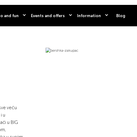
o and fun
Events and offers
Information
Blog
sve veću
i u
aći u BIG
om,