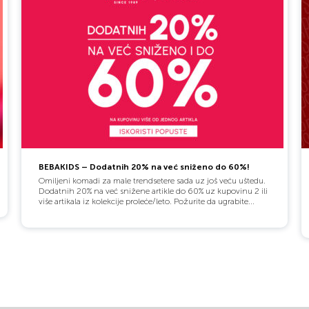
BEBAKIDS – Dodatnih 20% na već sniženo do 60%!
Omiljeni komadi za male trendsetere sada uz još veću uštedu.
Dodatnih 20% na već snižene artikle do 60% uz kupovinu 2 ili
više artikala iz kolekcije proleće/leto. Požurite da ugrabite...