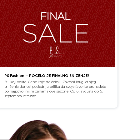
PS Fashion – POČELO JE FINALNO SNIŽENJE!
Stil koji volite. Cene koje ste čekali. Završni krug letnjeg
sniženja donosi poslednju priliku da svoje favorite pronađete
po najpovoljnijim cenama ove sezone. Od 6. avgusta do 6.
septembra istražite...