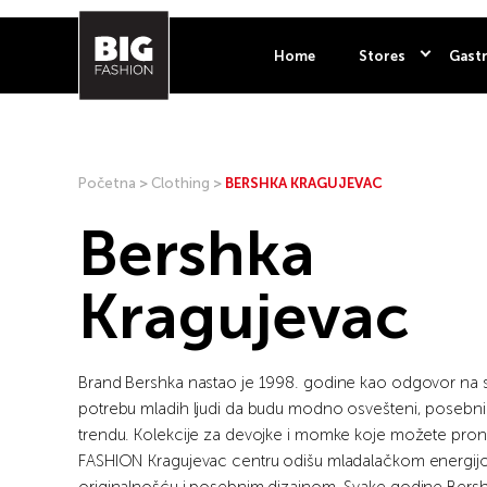
Home
Stores
Gastr
Početna
>
Clothing
>
BERSHKA KRAGUJEVAC
Bershka
Kragujevac
Brand Bershka nastao je 1998. godine kao odgovor na 
potrebu mladih ljudi da budu modno osvešteni, posebni 
trendu. Kolekcije za devojke i momke koje možete pron
FASHION Kragujevac centru odišu mladalačkom energij