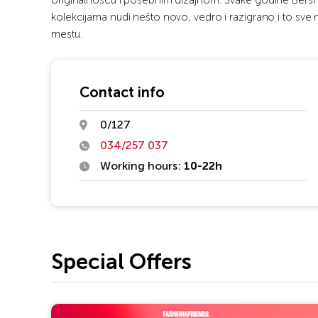
originalnošću i posebnim dizajnom. Svake godine Bersh
kolekcijama nudi nešto novo, vedro i razigrano i to sve
mestu.
Contact info
0/127
034/257 037
Working hours:
10-22h
Special Offers