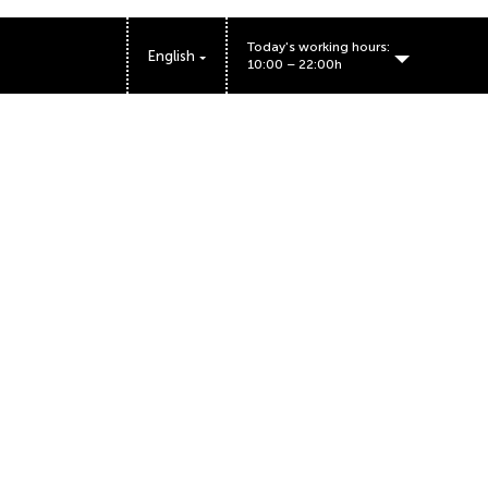
Today's working hours:
English
10:00 – 22:00h
BIG FASHION Kragujevac working hours:
Bulevar Kraljice Marije 56, Kragujevac 34000