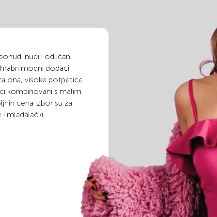
 ponudi nudi i odličan
, hrabri modni dodaci,
talona, visoke potpetice
orci kombinovani s malim
jnih cena izbor su za
e i mladalački.