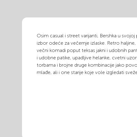
Osim casual i street varijanti, Bershka u svojoj
izbor odeće za večernje izlaske. Retro haljine
večni komadi poput teksas jakni i udobnih pan
i udobne patike, upadljive helanke, cvetni uz
torbama i brojne druge kombinacije jako povol
mlađe, ali i one starije koje vole izgledati svež