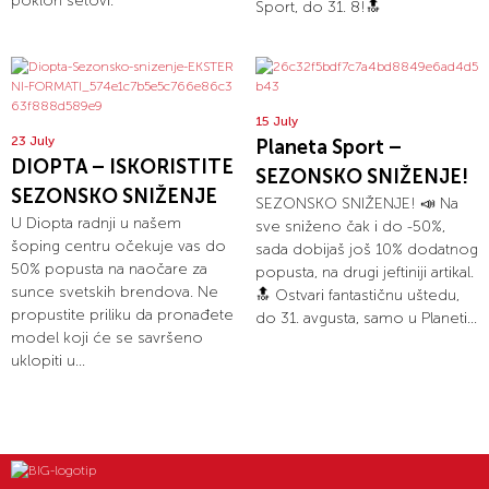
poklon setovi.
Sport, do 31. 8!🔝
15 July
23 July
Planeta Sport –
DIOPTA – ISKORISTITE
SEZONSKO SNIŽENJE!
SEZONSKO SNIŽENJE
SEZONSKO SNIŽENJE! 📣 Na
U Diopta radnji u našem
sve sniženo čak i do -50%,
šoping centru očekuje vas do
sada dobijaš još 10% dodatnog
50% popusta na naočare za
popusta, na drugi jeftiniji artikal.
sunce svetskih brendova. Ne
🔝 Ostvari fantastičnu uštedu,
propustite priliku da pronađete
do 31. avgusta, samo u Planeti...
model koji će se savršeno
uklopiti u...