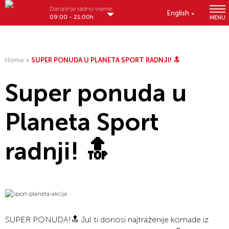
Današnje radno vreme:
English
09:00 - 21:00h
MENU
Home
»
SUPER PONUDA U PLANETA SPORT RADNJI! 🔝⁠
Super ponuda u
Planeta Sport
radnji! 🔝⁠
SUPER PONUDA!🔝⁠ Jul ti donosi najtraženije komade iz