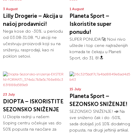
3 August
1 August
Lilly Drogerie – Akcija u
Planeta Sport –
našoj prodavnici!
Iskoristite super
Nega kose do -30%. u periodu
ponudu!
od 03.08-31.08. *U akciji ne
SUPER PONUDA!🚀 Novi nivo
učestvuju proizvodi koji su na
uštede i top cene najtraženijih
sniženju, rasprodaji, kao ni
komada te čekaju u Planeti
poklon setovi.
Sport, do 31. 8!🔝
15 July
23 July
Planeta Sport –
DIOPTA – ISKORISTITE
SEZONSKO SNIŽENJE!
SEZONSKO SNIŽENJE
SEZONSKO SNIŽENJE! 📣 Na
U Diopta radnji u našem
sve sniženo čak i do -50%,
šoping centru očekuje vas do
sada dobijaš još 10% dodatnog
50% popusta na naočare za
popusta, na drugi jeftiniji artikal.