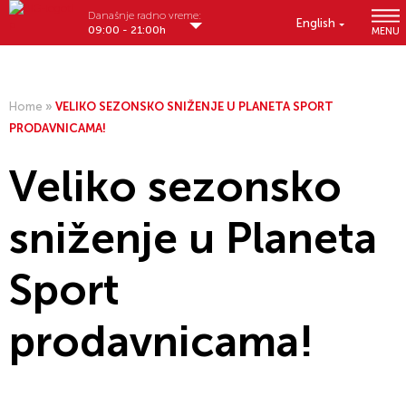
Današnje radno vreme:
English
09:00 - 21:00h
MENU
Home
»
VELIKO SEZONSKO SNIŽENJE U PLANETA SPORT
PRODAVNICAMA!
Veliko sezonsko
sniženje u Planeta
Sport
prodavnicama!