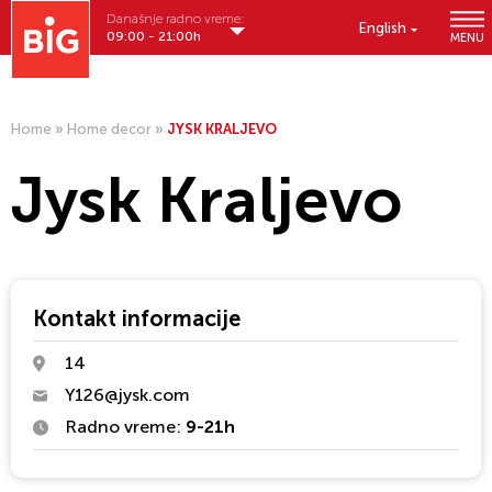
Današnje radno vreme:
English
09:00 - 21:00h
MENU
Home
»
Home decor
»
JYSK KRALJEVO
Jysk Kraljevo
Kontakt informacije
14
Y126@jysk.com
Radno vreme:
9-21h