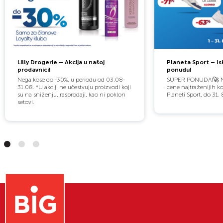
Lilly Drogerie – Akcija u našoj
Planeta Sport – Is
prodavnici!
ponudu!
Nega kose do -30%. u periodu od 03.08-
SUPER PONUDA!🚀 Nov
31.08. *U akciji ne učestvuju proizvodi koji
cene najtraženijih k
su na sniženju, rasprodaji, kao ni poklon
Planeti Sport, do 31. 
setovi.