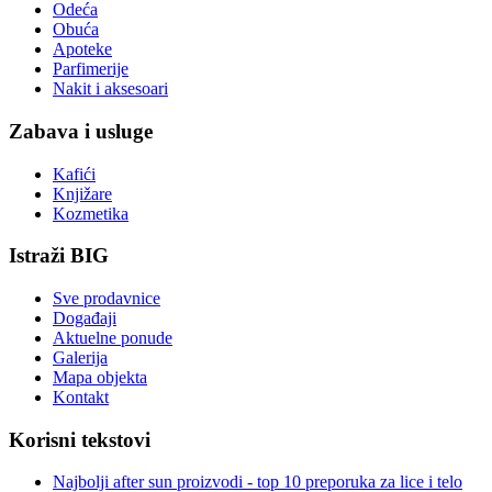
Odeća
Obuća
Apoteke
Parfimerije
Nakit i aksesoari
Zabava i usluge
Kafići
Knjižare
Kozmetika
Istraži BIG
Sve prodavnice
Događaji
Aktuelne ponude
Galerija
Mapa objekta
Kontakt
Korisni tekstovi
Najbolji after sun proizvodi - top 10 preporuka za lice i telo