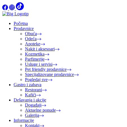
Početna
Prodavnice
Obuća
Odeća
Apoteke
Nakit i aksesoari
Kozmetika
Parfimerije
Usluge i servisi
Pet friendly prodavnice
Specijalizovane prodavnice
Pogledaj sve
Gastro i zabava
Restorani
Kafići
Dešavanja i akcije
Događaji
Aktuelne ponude
Galerija
Informacije
Kontakt