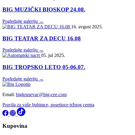
BIG MUZIČKI BIOSKOP 24.08.
Pogledajte galeriju →
16. avgust 2025.
BIG TEATAR ZA DECU 16.08
Pogledajte galeriju →
05. jul 2025.
BIG TROPSKO LETO 05-06.07.
Pogledajte galeriju →
Email:
bigkrusevac@big-cee.com
Pravila za vaše ljubimce, posetioce tržnog centra
Kupovina