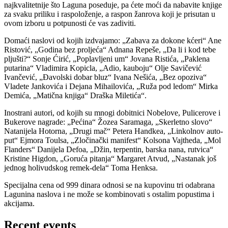
najkvalitetnije što Laguna poseduje, pa ćete moći da nabavite knjige
za svaku priliku i raspoloženje, a raspon žanrova koji je prisutan u
ovom izboru u potpunosti će vas zadiviti.
Domaći naslovi od kojih izdvajamo: „Zabava za dokone kćeri“ Ane
Ristović, „Godina bez proljeća“ Adnana Repeše, „Da li i kod tebe
pljušti?“ Sonje Ćirić, „Poplavljeni um“ Jovana Ristića, „Paklena
putarina“ Vladimira Kopicla, „Adio, kauboju“ Olje Savičević
Ivančević, „Đavolski dobar bluz“ Ivana Nešića, „Bez opoziva“
Vladete Jankovića i Dejana Mihailovića, „Ruža pod ledom“ Mirka
Demića, „Matična knjiga“ Draška Miletića“.
Inostrani autori, od kojih su mnogi dobitnici Nobelove, Pulicerove i
Bukerove nagrade: „Pećina“ Žozea Saramaga, „Skerletno slovo“
Natanijela Hotorna, „Drugi mač“ Petera Handkea, „Linkolnov auto-
put“ Ejmora Toulsa, „Zločinački manifest“ Kolsona Vajtheda, „Mol
Flanders“ Danijela Defoa, „Džin, terpentin, barska nana, rutvica“
Kristine Higdon, „Goruća pitanja“ Margaret Atvud, „Nastanak još
jednog holivudskog remek-dela“ Toma Henksa.
Specijalna cena od 999 dinara odnosi se na kupovinu tri odabrana
Lagunina naslova i ne može se kombinovati s ostalim popustima i
akcijama.
Recent events