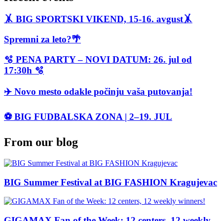
🤸 BIG SPORTSKI VIKEND, 15-16. avgust🤸
Spremni za leto?🌴
🫧 PENA PARTY – NOVI DATUM: 26. jul od
17:30h 🫧
✈️ Novo mesto odakle počinju vaša putovanja!
⚽ BIG FUDBALSKA ZONA | 2–19. JUL
From our blog
BIG Summer Festival at BIG FASHION Kragujevac
GIGAMAX Fan of the Week: 12 centers, 12 weekly