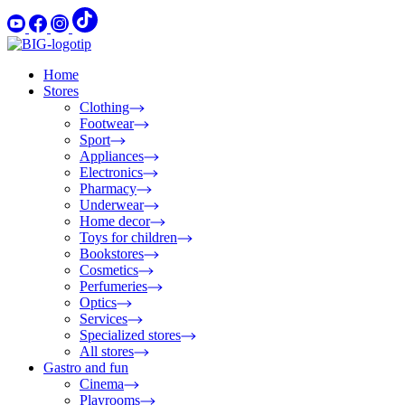
Home
Stores
Clothing
Footwear
Sport
Appliances
Electronics
Pharmacy
Underwear
Home decor
Toys for children
Bookstores
Cosmetics
Perfumeries
Optics
Services
Specialized stores
All stores
Gastro and fun
Cinema
Playrooms