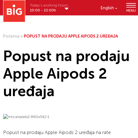
Today's working hours:
English
10:00 - 22:00h
MENU
Početna
>
POPUST NA PRODAJU APPLE AIPODS 2 UREĐAJA
Popust na prodaju
Apple Aipods 2
uređaja
Popust
na
prodaju
Apple
Aipods
2
uređaja
na
rate