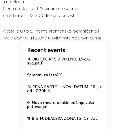
i u
celosti
.
Cena
uređaja
je 925
dinara
mesečno
na
24 rate
ili
22.200
dinara
u
celosti
.
Akcija
je u
toku
,
nema
vremensko
ograničenje
i
traje
dok
traju
i
zalihe
u
svim
mts
poslovnicama
Recent events
🤸 BIG SPORTSKI VIKEND, 15-16.
avgust🤸
Spremni za leto?🌴
🫧 PENA PARTY – NOVI DATUM: 26. jul
od 17:30h 🫧
✈️ Novo mesto odakle počinju vaša
putovanja!
⚽ BIG FUDBALSKA ZONA | 2–19. JUL