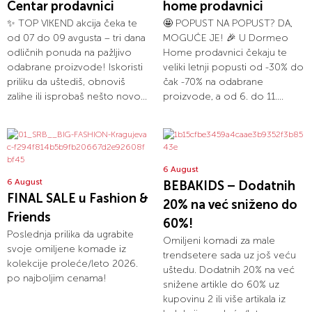
Centar prodavnici
home prodavnici
✨ TOP VIKEND akcija čeka te
🤩 POPUST NA POPUST? DA,
od 07 do 09 avgusta – tri dana
MOGUĆE JE! 🎉 U Dormeo
odličnih ponuda na pažljivo
Home prodavnici čekaju te
odabrane proizvode! Iskoristi
veliki letnji popusti od -30% do
priliku da uštediš, obnoviš
čak -70% na odabrane
zalihe ili isprobaš nešto novo...
proizvode, a od 6. do 11....
6 August
6 August
BEBAKIDS – Dodatnih
FINAL SALE u Fashion &
20% na već sniženo do
Friends
60%!
Poslednja prilika da ugrabite
Omiljeni komadi za male
svoje omiljene komade iz
trendsetere sada uz još veću
kolekcije proleće/leto 2026.
uštedu. Dodatnih 20% na već
po najboljim cenama!
snižene artikle do 60% uz
kupovinu 2 ili više artikala iz