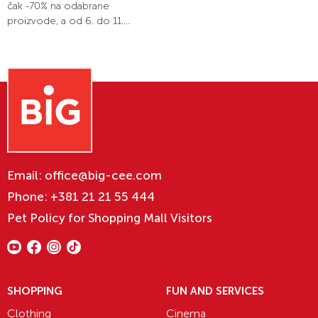
čak -70% na odabrane
proizvode, a od 6. do 11....
Email:
office@big-cee.com
Phone:
+381 21 21 55 444
Pet Policy for Shopping Mall Visitors
SHOPPING
FUN AND SERVICES
Clothing
Cinema