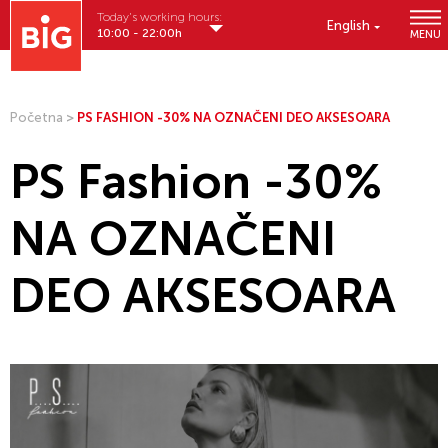
Today's working hours:
English
10:00 - 22:00h
MENU
Početna
>
PS FASHION -30% NA OZNAČENI DEO AKSESOARA
PS Fashion -30%
NA OZNAČENI
DEO AKSESOARA