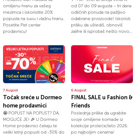
omiljenu hranu za vašeg
od 07 do 09 avgusta – tri dana
mezimca i iskoristite 20%
odličnih ponuda na pažljivo
popusta na suvu i vlažnu hranu.
odabrane proizvode! Iskoristi
Posetite Pet centar
priliku da uštediš, obnoviš
prodavnicu!
zalihe ili isprobaš nešto novo...
7 August
6 August
Točak sreće u Dormeo
FINAL SALE u Fashion &
home prodavnici
Friends
🤩 POPUST NA POPUST? DA,
Poslednja prilika da ugrabite
MOGUĆE JE! 🎉 U Dormeo
svoje omiljene komade iz
Home prodavnici čekaju te
kolekcije proleće/leto 2026.
veliki letnji popusti od -30% do
po najboljim cenama!