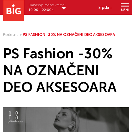
Današnje radno vreme:
Srpski
10:00 - 22:00h
MENI
Početna
>
PS FASHION -30% NA OZNAČENI DEO AKSESOARA
PS Fashion -30%
NA OZNAČENI
DEO AKSESOARA