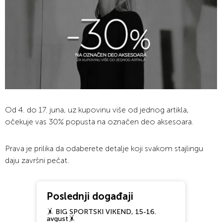
Od 4. do 17. juna, uz kupovinu više od jednog artikla,
očekuje vas 30% popusta na označen deo aksesoara.
Prava je prilika da odaberete detalje koji svakom stajlingu
daju završni pečat.
Poslednji događaji
🤸 BIG SPORTSKI VIKEND, 15-16.
avgust🤸