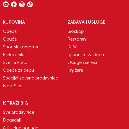
KUPOVINA
ZABAVA I USLUGE
Odeća
Bioskop
Obuća
Restorani
Sportska oprema
Kafići
Elektronika
Igraonice za decu
Sve za kuću
Usluge i servisi
Odeća za decu
Knjižare
Specijalizovane prodavnice
Novi Sad
ISTRAŽI BIG
Sve prodavnice
Događaji
Aktuelne ponude