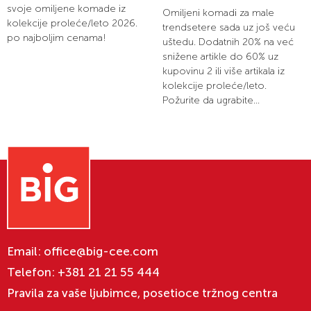
svoje omiljene komade iz
Omiljeni komadi za male
kolekcije proleće/leto 2026.
trendsetere sada uz još veću
po najboljim cenama!
uštedu. Dodatnih 20% na već
snižene artikle do 60% uz
kupovinu 2 ili više artikala iz
kolekcije proleće/leto.
Požurite da ugrabite...
Email:
office@big-cee.com
Telefon:
+381 21 21 55 444
Pravila za vaše ljubimce, posetioce tržnog centra