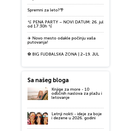
Spremni za leto?🌴
🫧 PENA PARTY – NOVI DATUM: 26. jul
od 17:30h 🫧
✈️ Novo mesto odakle počinju vaša
putovanja!
⚽ BIG FUDBALSKA ZONA | 2–19. JUL
Sa našeg bloga
Knjige za more - 10
odličnih naslova za plažu i
letovanje
Letnji nokti - ideje za boje
i dezene u 2026. godini