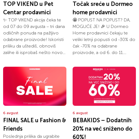
TOP VIKEND u Pet
Točak sreće u Dormeo
Centar prodavnici
home prodavnici
✨ TOP VIKEND akcija čeka te
🤩 POPUST NA POPUST? DA,
od 07 do 09 avgusta – tri dana
MOGUĆE JE! 🎉 U Dormeo
odličnih ponuda na pažljivo
Home prodavnici čekaju te
odabrane proizvode! Iskoristi
veliki letnji popusti od -30% do
priliku da uštediš, obnoviš
čak -70% na odabrane
zalihe ili isprobaš nešto novo...
proizvode, a od 6. do 11....
6 avgust
6 avgust
FINAL SALE u Fashion &
BEBAKIDS – Dodatnih
Friends
20% na već sniženo do
Poslednja prilika da ugrabite
60%!